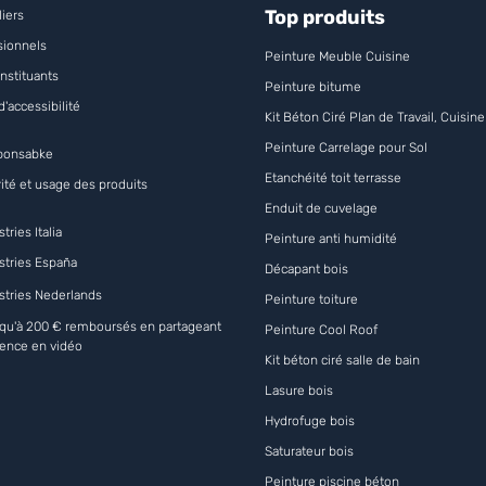
Top produits
iers
sionnels
Peinture Meuble Cuisine
nstituants
Peinture bitume
d'accessibilité
Kit Béton Ciré Plan de Travail, Cuisine
Peinture Carrelage pour Sol
ponsabke
Etanchéité toit terrasse
ité et usage des produits
Enduit de cuvelage
tries Italia
Peinture anti humidité
stries España
Décapant bois
stries Nederlands
Peinture toiture
qu'à 200 € remboursés en partageant
Peinture Cool Roof
“
“
Conforme à la
Très facile à
ience en vidéo
Kit béton ciré salle de bain
anchéité
description et
appli
Lasure bois
”
”
pose du
facile à mettre en
résul
Bardyn C
Herreros G
Hydrofuge bois
e
oeuvre
Tina F
, 
Saturateur bois
Peinture piscine béton