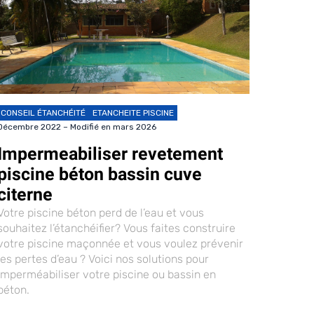
CONSEIL ÉTANCHÉITÉ
ETANCHEITE PISCINE
Décembre 2022 – Modifié en mars 2026
Impermeabiliser revetement
piscine béton bassin cuve
citerne
Votre piscine béton perd de l’eau et vous
souhaitez l’étanchéifier? Vous faites construire
votre piscine maçonnée et vous voulez prévenir
les pertes d’eau ? Voici nos solutions pour
imperméabiliser votre piscine ou bassin en
béton.