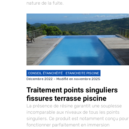
nature de la fuite.
CONSEIL ÉTANCHÉITÉ
ETANCHEITE PISCINE
Décembre 2022 – Modifié en novembre 2025
Traitement points singuliers
fissures terrasse piscine
La présence de résine garantit une souplesse
incomparable aux niveaux de tous les points
singuliers. Ce produit est notamment conçu pour
fonctionner parfaitement en immersion