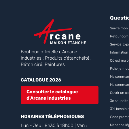
Questi
Suivre mon 
Retour co
Service Exp
Boutique officielle d'Arcane
Information 
Industries : Produits d'étanchéité,
Où est ma 
Béton ciré, Peintures
Puis-je mod
Ma command
CATALOGUE 2026
Ma command
Consulter le catalogue
Ouvrir un 
d'Arcane Industries
Je souhaite
J'ai besoin 
HORAIRES TÉLÉPHONIQUES
Code promo
Lun - Jeu : 8h30 à 18h00 | Ven :
Mentions lé