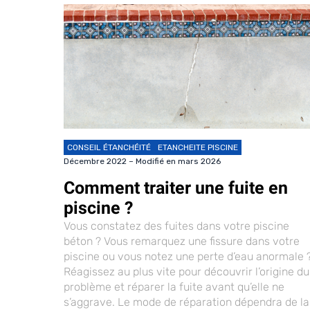
CONSEIL ÉTANCHÉITÉ
ETANCHEITE PISCINE
Décembre 2022 – Modifié en mars 2026
Comment traiter une fuite en
piscine ?
Vous constatez des fuites dans votre piscine
béton ? Vous remarquez une fissure dans votre
piscine ou vous notez une perte d’eau anormale 
Réagissez au plus vite pour découvrir l’origine du
problème et réparer la fuite avant qu’elle ne
s’aggrave. Le mode de réparation dépendra de la