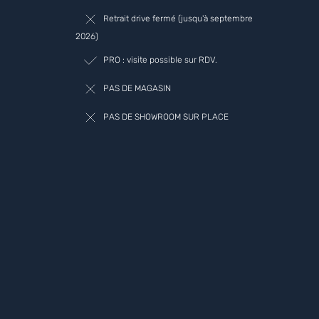
Retrait drive fermé (jusqu'à septembre
2026)
PRO : visite possible sur RDV.
PAS DE MAGASIN
PAS DE SHOWROOM SUR PLACE
“
“
Le produit est
Bonsoir 
quer et super
vraiment TOP TOP
”
”
tat
TOP.
Toulouse, FR
Anne R
, Cazères, FR