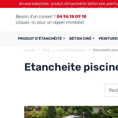
Arcane industries : produit d’étanchéité, béton ciré, peintu
Notre usine reste ouverte tout l’été : les délais de l
Besoin d'un conseil ?
04 96 18 09 18
cliquez-ici pour un rappel immédiat
PRODUIT D’ÉTANCHÉITÉ
BÉTON CIRÉ
PEINTURE
Accueil
Blog
Conseil Étanchéité
Etancheite pis
Etancheite piscin