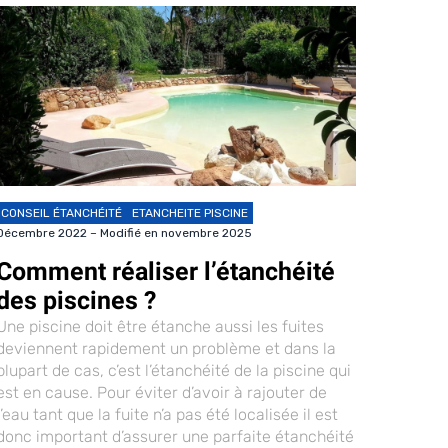
CONSEIL ÉTANCHÉITÉ
ETANCHEITE PISCINE
Décembre 2022 – Modifié en novembre 2025
Comment réaliser l’étanchéité
des piscines ?
Une piscine doit être étanche aussi les fuites
deviennent rapidement un problème et dans la
plupart de cas, c’est l’étanchéité de la piscine qui
est en cause. Pour éviter d’avoir à rajouter de
l’eau tant que la fuite n’a pas été localisée il est
donc important d’assurer une parfaite étanchéité