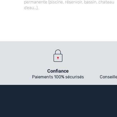
permanente (piscine, réservoir, bassin, chateau
d’eau…).
Confiance
Paiements 100% sécurisés
Conseill