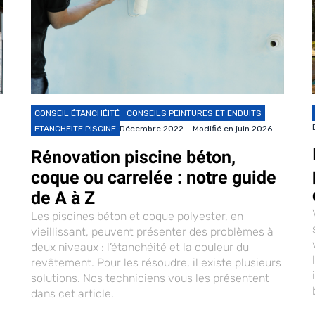
CONSEIL ÉTANCHÉITÉ
CONSEILS PEINTURES ET ENDUITS
ETANCHEITE PISCINE
Décembre 2022 – Modifié en juin 2026
Rénovation piscine béton,
coque ou carrelée : notre guide
de A à Z
Les piscines béton et coque polyester, en
vieillissant, peuvent présenter des problèmes à
deux niveaux : l’étanchéité et la couleur du
revêtement. Pour les résoudre, il existe plusieurs
solutions. Nos techniciens vous les présentent
dans cet article.