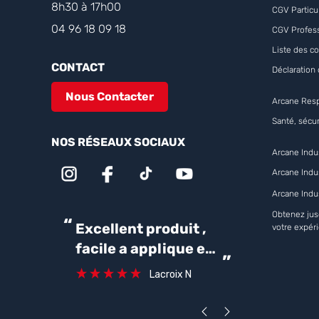
8h30 à 17h00
CGV Particul
04 96 18 09 18
CGV Profes
Liste des co
CONTACT
Déclaration 
Nous Contacter
Arcane Res
Santé, sécur
NOS RÉSEAUX SOCIAUX
Arcane Indus
Arcane Indu
Arcane Indu
Obtenez jus
“
“
Excellent produit ,
Parfait pour une
votre expér
facile a applique et
bonne ét
”
robuste.
avant la 
Lacroix N
carrelag