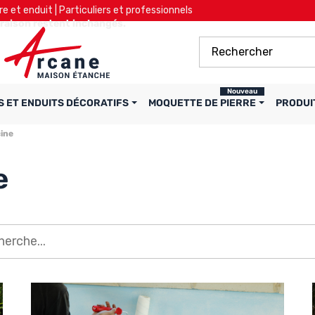
re et enduit | Particuliers et professionnels
ivraison restent inchangés.
Nouveau
S ET ENDUITS DÉCORATIFS
MOQUETTE DE PIERRE
PRODUI
cine
e