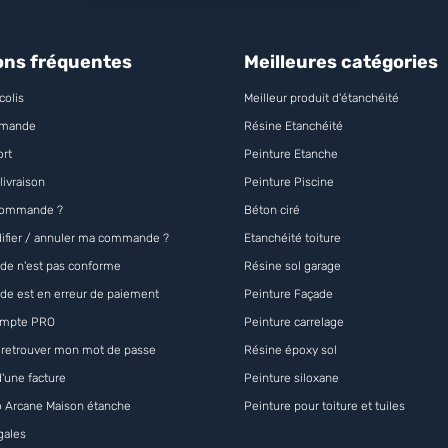
ons fréquentes
Meilleures catégories
colis
Meilleur produit d'étanchéité
mmande
Résine Etanchéité
ort
Peinture Etanche
livraison
Peinture Piscine
commande ?
Béton ciré
ifier / annuler ma commande ?
Etanchéité toiture
e n'est pas conforme
Résine sol garage
e est en erreur de paiement
Peinture Façade
compte PRO
Peinture carrelage
 retrouver mon mot de passe
Résine époxy sol
d'une facture
Peinture siloxane
 Arcane Maison étanche
Peinture pour toiture et tuiles
gales