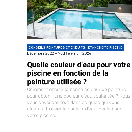
CONSEILS PEINTURES ET ENDUITS
ETANCHEITE PISCINE
Décembre 2022 – Modifié en juin 2026
Quelle couleur d’eau pour votre
piscine en fonction de la
peinture utilisée ?
Comment choisir la bonne couleur de peinture
pour obtenir une couleur d’eau souhaitée ? Nous
vous dévoilons tout dans ce guide qui vous
aidera à trouver la couleur d’eau idéale pour
votre piscine.