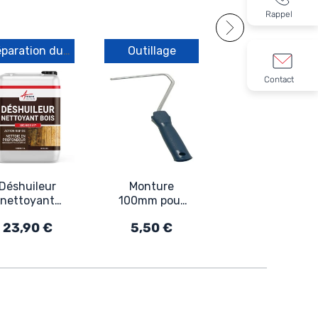
Rappel
Préparation du support
Outillage
Outillage
Contact
Hygromètre
testeur
d'humidité
54,50 €
beton platre
mortier
Déshuileur
Monture
nettoyant
100mm pour
bois
manchon
23,90 €
5,50 €
ARCABOIS
patte de
817
lapin