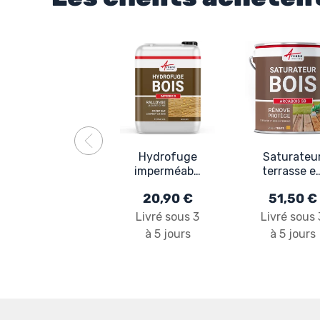
Hydrofuge
Saturateu
imperméabilisant
terrasse e
bois
bois nature
20,90 €
51,50 €
extérieur et
: ARCABOI
exotique :
SB
Livré sous 3
Livré sous 
IMPERBOIS
à 5 jours
à 5 jours