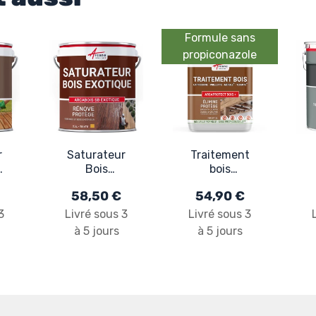
Formule sans
propiconazole
r
Saturateur
Traitement
n
Bois
bois
l
Exotique -
extérieur,
58,50 €
54,90 €
S
ARCABOIS
intérieur -
SB
ARCAPROTECT
3
Livré sous 3
Livré sous 3
EXOTIQUE
BOIS +
à 5 jours
à 5 jours