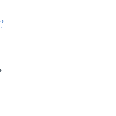
e
is
s
e