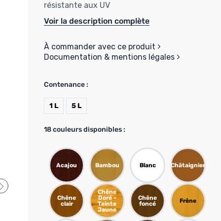
résistante aux UV
Voir la description complète
À commander avec ce produit
Documentation & mentions légales
Contenance :
1 L
5 L
18
couleurs disponibles :
Acajou
Bambou
Blanc
Châtaignier
Chêne
Chêne
Doré -
Chêne
Frêne
clair
Teinte
foncé
Jaune