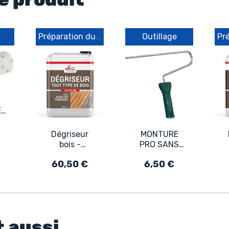
Préparation du support
Outillage
N
ES
Dégriseur
MONTURE
s
bois -
PRO SANS
re
Dégrisant
VIS 180MM
60,50 €
6,50 €
pour terrasse
et bois
extérieur -
ARCABOIS
609
t aussi