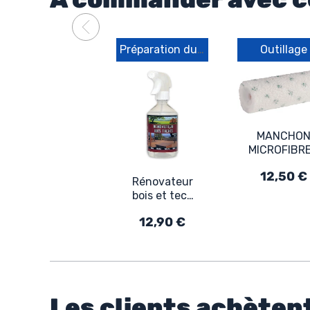
Préparation du support
Outillage
MANCHO
MICROFIBR
5mm -
12,50 €
Manchon
Rénovateur
microfibre
bois et teck
pour primai
noirci
et finition
12,90 €
composite
Les clients achèten