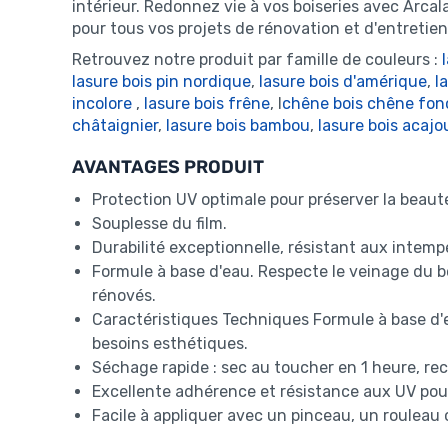
intérieur. Redonnez vie à vos boiseries avec Arca
pour tous vos projets de rénovation et d'entretien
Retrouvez notre produit par famille de couleurs :
lasure bois pin nordique
,
lasure bois d'amérique
,
l
incolore
,
lasure bois frêne
, l
chêne bois chêne fon
châtaignier
,
lasure bois bambou
,
lasure bois acajo
AVANTAGES PRODUIT
Protection UV optimale pour préserver la beauté
Souplesse du film.
Durabilité exceptionnelle, résistant aux intemp
Formule à base d'eau. Respecte le veinage du b
rénovés.
Caractéristiques Techniques Formule à base d'ea
besoins esthétiques.
Séchage rapide : sec au toucher en 1 heure, rec
Excellente adhérence et résistance aux UV pou
Facile à appliquer avec un pinceau, un rouleau 