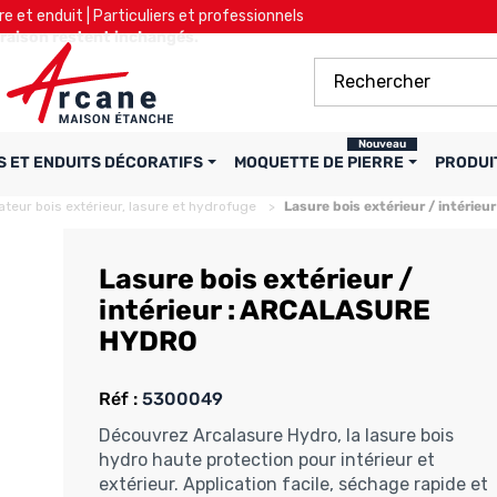
re et enduit | Particuliers et professionnels
ivraison restent inchangés.
Nouveau
S ET ENDUITS DÉCORATIFS
MOQUETTE DE PIERRE
PRODUI
ateur bois extérieur, lasure et hydrofuge
Lasure bois extérieur / intéri
Lasure bois extérieur /
intérieur : ARCALASURE
HYDRO
Réf :
5300049
Découvrez Arcalasure Hydro, la lasure bois
hydro haute protection pour intérieur et
extérieur. Application facile, séchage rapide et