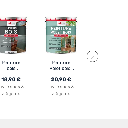
Huile de Lin
Cuite, bois
intérieur et
12,90 €
extérieur :
ARCALIN
Livré sous 3
102
à 5 jours
Peinture
Peinture
bois
volet bois :
extérieur et
ARCALAQUE
18,90 €
20,90 €
intérieur -
202
ARCALAQUE
Livré sous 3
Livré sous 3
201
à 5 jours
à 5 jours