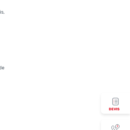
is,
ode
DEVIS