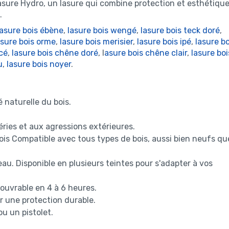
lasure Hydro, un lasure qui combine protection et esthétiqu
.
lasure bois ébène
,
lasure bois wengé
,
lasure bois teck doré
,
asure bois orme
,
lasure bois merisier
,
lasure bois ipé
,
lasure bo
cé
,
lasure bois chêne doré
, l
asure bois chêne clair
,
lasure boi
u
,
lasure bois noyer
.
 naturelle du bois.
éries et aux agressions extérieures.
ois Compatible avec tous types de bois, aussi bien neufs qu
u. Disponible en plusieurs teintes pour s'adapter à vos
ouvrable en 4 à 6 heures.
r une protection durable.
ou un pistolet.