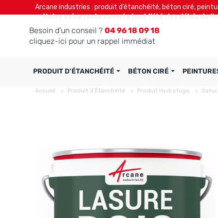
Arcane industries : produit d’étanchéité, béton ciré, peintu
Notre usine reste ouverte tout l’été : les délais de l
Besoin d'un conseil ?
04 96 18 09 18
cliquez-ici pour un rappel immédiat
PRODUIT D’ÉTANCHÉITÉ
BÉTON CIRÉ
PEINTURE
Accueil
Produit d’Étanchéité
Produit Hydrofuge
Satur