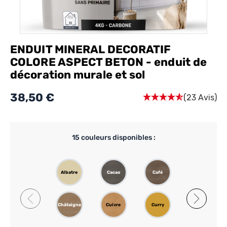
ENDUIT MINERAL DECORATIF
COLORE ASPECT BETON - enduit de
décoration murale et sol
38,50 €
(23 Avis)
15
couleurs disponibles :
Albatre
Cacao
Café
Camel
Châtaigne
Cuivre
Curry
Fer