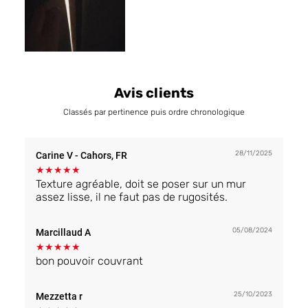
Avis clients
Classés par pertinence puis ordre chronologique
28/11/2025
Carine V
- Cahors, FR
★
★
★
★
★
Texture agréable, doit se poser sur un mur
assez lisse, il ne faut pas de rugosités.
05/08/2024
Marcillaud A
★
★
★
★
★
bon pouvoir couvrant
25/10/2023
Mezzetta r