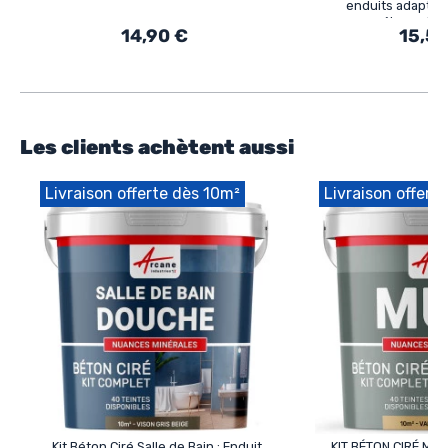
enduits adaptab
mélange h
14,90 €
15,50
Les clients achètent aussi
Livraison offerte dès 10m²
Livraison offert
Kit Béton Ciré Salle de Bain : Enduit
KIT BÉTON CIRÉ MU