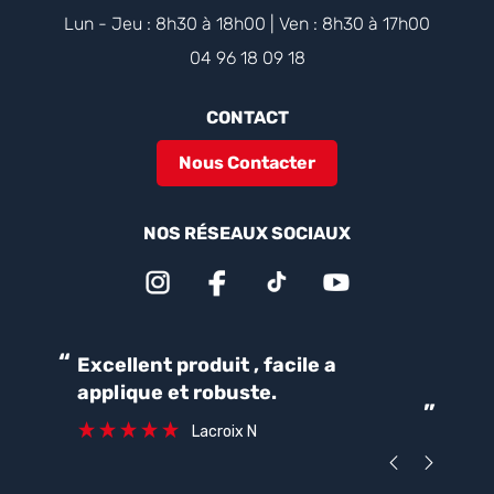
Lun - Jeu : 8h30 à 18h00 | Ven : 8h30 à 17h00
04 96 18 09 18
CONTACT
Nous Contacter
NOS RÉSEAUX SOCIAUX
“
“
Excellent produit , facile a
Parfait pour une bonne
applique et robuste.
ét
”
ca
Lacroix N