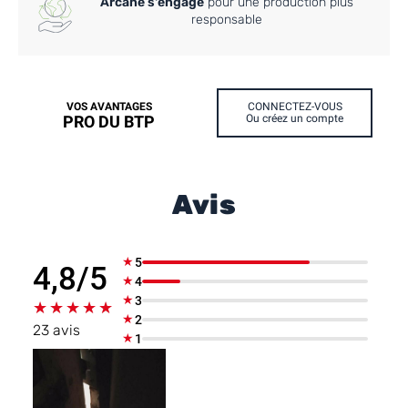
Arcane s'engage
pour une production plus
responsable
VOS AVANTAGES
CONNECTEZ-VOUS
PRO DU BTP
Ou créez un compte
Avis
★
5
4,8/5
★
4
★
3
★★★★★
★★★★★
★
2
23 avis
★
1