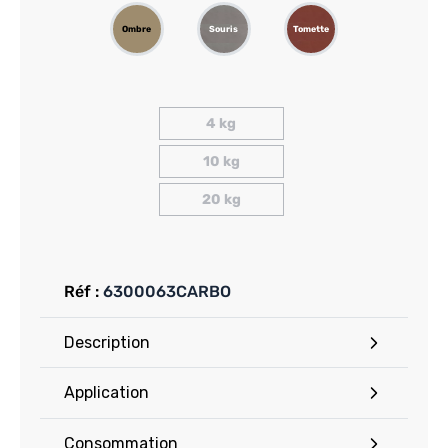
Ombre
Souris
Tomette
4 kg
10 kg
20 kg
Réf :
6300063CARBO
Description
Application
Consommation