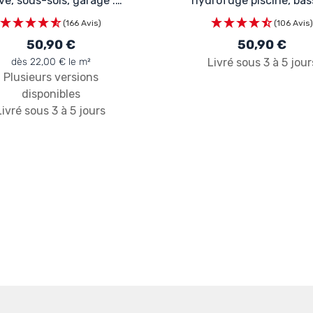
ve, sous-sols, garage :
hydrofuge piscine, bass
ARCACIM CAVE
ARCACIM PISCINE
(166 Avis)
(106 Avis
50,90 €
50,90 €
dès 22,00 € le m²
Livré sous 3 à 5 jour
Plusieurs versions
disponibles
Livré sous 3 à 5 jours