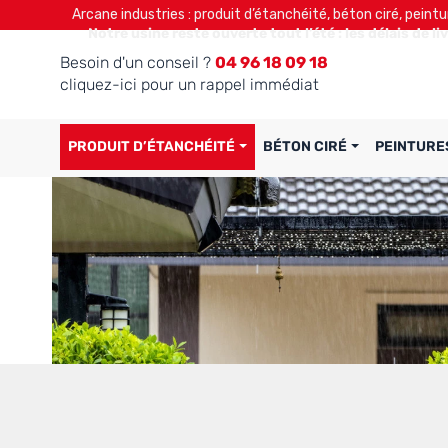
Arcane industries : produit d’étanchéité, béton ciré, peintu
Notre usine reste ouverte tout l’été : les délais de l
Besoin d'un conseil ?
04 96 18 09 18
cliquez-ici pour un rappel immédiat
PRODUIT D’ÉTANCHÉITÉ
BÉTON CIRÉ
PEINTURE