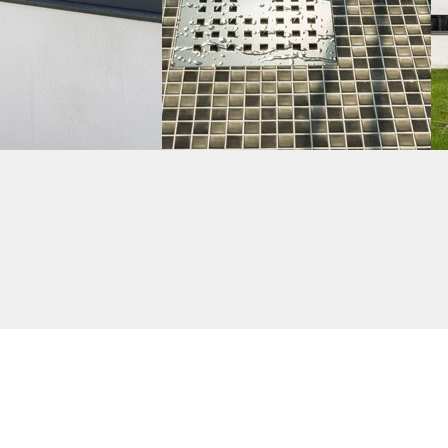
ité Toiture
Produit Étanchéité S
de Bain