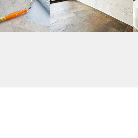
re d'Étanchéité
Enduit - Mortier