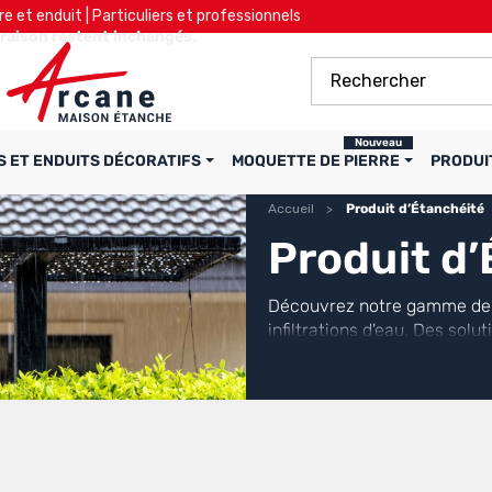
re et enduit | Particuliers et professionnels
ivraison restent inchangés.
Nouveau
S ET ENDUITS DÉCORATIFS
MOQUETTE DE PIERRE
PRODUI
Accueil
Produit d’Étanchéité
Produit d’
Découvrez notre gamme de pr
infiltrations d'eau. Des sol
Industries.