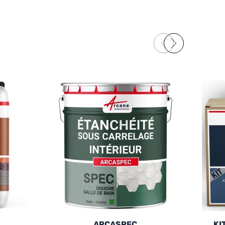
ARCASPEC
KI