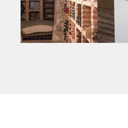
Étanchéité Cave
Étanché