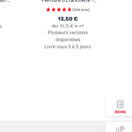
in :
Peinture d'Etanchéité -
Spécial Toit en Pente :
)
(246 Avis)
ARCAFILM
13,50 €
s
dès 10,72 € le m²
Plusieurs versions
disponibles
Livré sous 3 à 5 jours
DEVIS