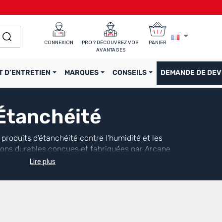
CONNEXION
PRO ? DÉCOUVREZ VOS 
PANIER
AVANTAGES
T D’ENTRETIEN
MARQUES
CONSEILS
DEMANDE DE DEV
Étanchéité
oduits d'étanchéité contre l'humidité et les
utions durables conçues et fabriquées par Arcane
Lire plus