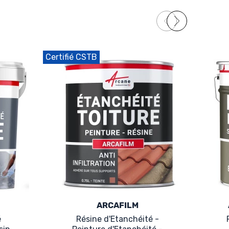
Certifié CSTB
ARCAFILM
é
Résine d'Etanchéité -