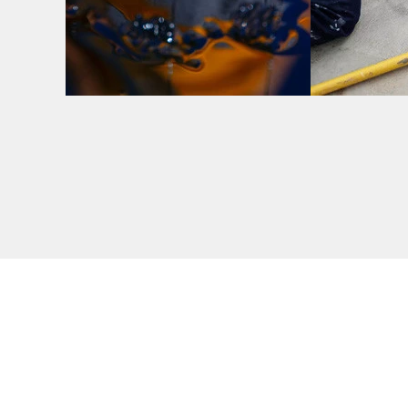
Résine d'Étanchéité
Peintu