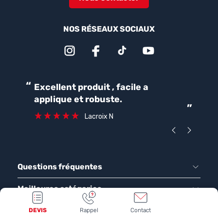
NOS RÉSEAUX SOCIAUX
“
“
Excellent produit , facile a
Parfait pour une bonne
applique et robuste.
ét
”
ca
Lacroix N
Questions fréquentes
Meilleures catégories
Top produits
DEVIS
Rappel
Contact