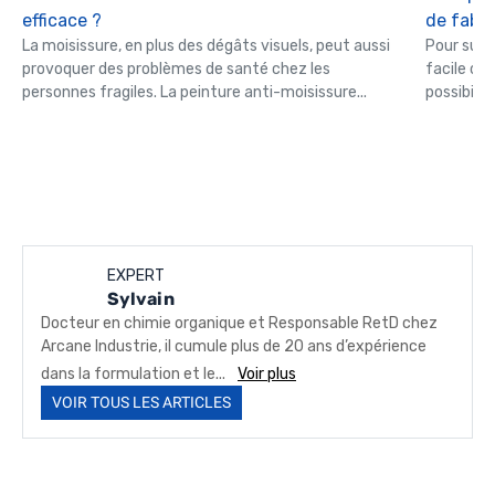
efficace ?
de fabri
La moisissure, en plus des dégâts visuels, peut aussi
Pour supp
provoquer des problèmes de santé chez les
facile de 
personnes fragiles. La peinture anti-moisissure...
possibilit
EXPERT
Sylvain
Docteur en chimie organique et Responsable RetD chez
Arcane Industrie, il cumule plus de 20 ans d’expérience
dans la formulation et le...
Voir plus
VOIR TOUS LES ARTICLES