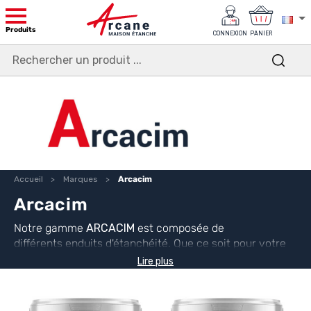
Produits
CONNEXION
PANIER
Accueil
Marques
Arcacim
Arcacim
Notre gamme
ARCACIM
est composée de
différents enduits d'étanchéité. Que ce soit pour votre
cave, votre piscine ou votre salle de bain, un produit
Lire plus
ARCACIM apportera une solution d'étanchéité.