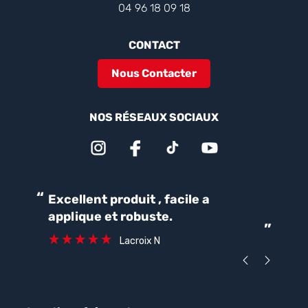
04 96 18 09 18
CONTACT
Nous Contacter
NOS RÉSEAUX SOCIAUX
“
“
Excellent produit , facile a
Parfait pour une bonne
applique et robuste.
ét
”
ca
Lacroix N