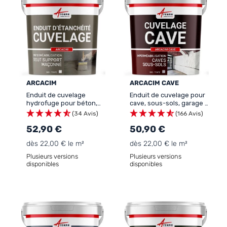
ARCACIM
ARCACIM CAVE
Enduit de cuvelage
Enduit de cuvelage pour
hydrofuge pour béton,
cave, sous-sols, garage :
caniveau et fondation :
ARCACIM CAVE
(34 Avis)
(166 Avis)
ARCACIM
52,90 €
50,90 €
dès 22,00 € le m²
dès 22,00 € le m²
Plusieurs versions
Plusieurs versions
disponibles
disponibles