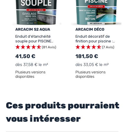
ARCACIM S2 AQUA
ARCACIM DÉCO
Enduit d'étanchéité
Enduit décoratif de
souple pour PISCINE
finition pour piscine :
HORS SOL , CUVE ,
ARCACIM Déco
(81 Avis)
(7 Avis)
CITERNE , CHATEAU D'EAU
(ACS) - ARCACIM S2
41,50 €
181,50 €
AQUA
dès 37,58 € le m²
dès 33,05 € le m²
Plusieurs versions
Plusieurs versions
disponibles
disponibles
Ces produits pourraient
vous intéresser