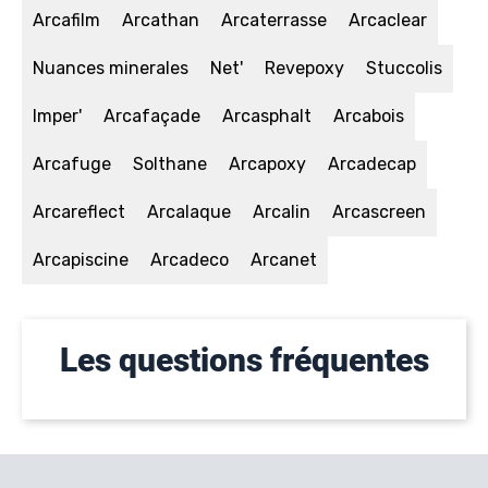
Arcafilm
Arcathan
Arcaterrasse
Arcaclear
Nuances minerales
Net'
Revepoxy
Stuccolis
Imper'
Arcafaçade
Arcasphalt
Arcabois
Arcafuge
Solthane
Arcapoxy
Arcadecap
Arcareflect
Arcalaque
Arcalin
Arcascreen
Arcapiscine
Arcadeco
Arcanet
Les questions fréquentes