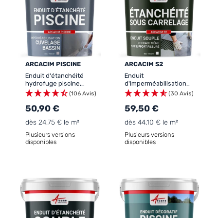
ARCACIM PISCINE
ARCACIM S2
Enduit d'étanchéité
Enduit
hydrofuge piscine,
d'imperméabilisation
bassin : ARCACIM PISCINE
sous carrelage : ARCACIM
(106 Avis)
(30 Avis)
S2
50,90 €
59,50 €
dès 24,75 € le m²
dès 44,10 € le m²
Plusieurs versions
Plusieurs versions
disponibles
disponibles