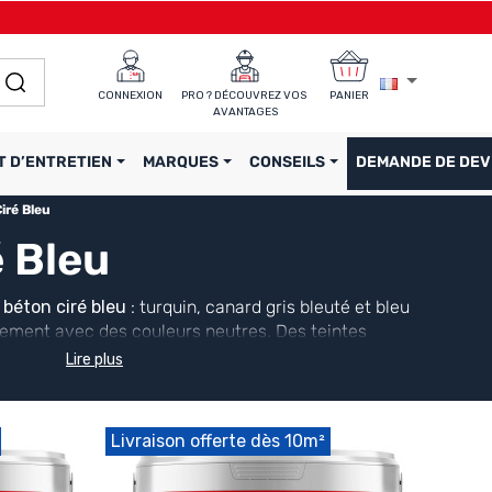
CONNEXION
PRO ? DÉCOUVREZ VOS 
PANIER
AVANTAGES
T D’ENTRETIEN
MARQUES
CONSEILS
DEMANDE DE DEV
iré Bleu
 Bleu
e
béton ciré bleu
: turquin, canard gris bleuté et bleu
itement avec des couleurs neutres. Des teintes
s, murs et terrasses avec une finition moderne et
Lire plus
éton ciré prêts à l'emploi
.
Livraison offerte dès 10m²