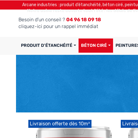
Arcane industries : produit d’étanchéité, béton ciré, peintu
Notre usine reste ouverte tout l’été : les délais de l
Besoin d'un conseil ?
04 96 18 09 18
cliquez-ici pour un rappel immédiat
PRODUIT D’ÉTANCHÉITÉ
BÉTON CIRÉ
PEINTURE
Livraison offerte dès 10m²
Livrai