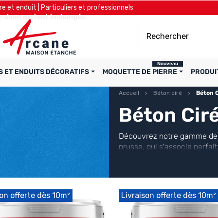
re et enduit | Particuliers et professionnels
ivraison restent inchangés.
Nouveau
S ET ENDUITS DÉCORATIFS
MOQUETTE DE PIERRE
PRODUI
Accueil
Béton ciré
Béton C
Béton Ciré
Découvrez notre gamme d
prusse, qui s'associe parfa
élégantes pour sublimer sol
durable grâce à nos
kits
de b
son offerte dès 10m²
Livraison offerte dès 10m²