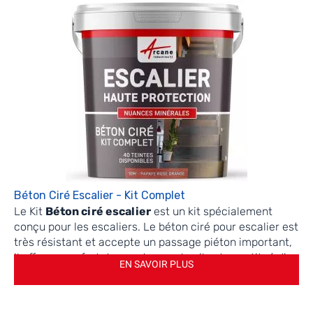
Béton Ciré Escalier - Kit Complet
Le Kit
Béton ciré
escalier
est un kit spécialement
conçu pour les escaliers. Le béton ciré pour escalier est
très résistant et accepte un passage piéton important,
il offre un renfort de nez de marche, il est constitué d'un
EN SAVOIR PLUS
béton décoratif de décoration et d'une protection pour
vos escaliers intérieurs et extérieurs constitués en
chape, béton, ragréage, OSB. Très tendance en