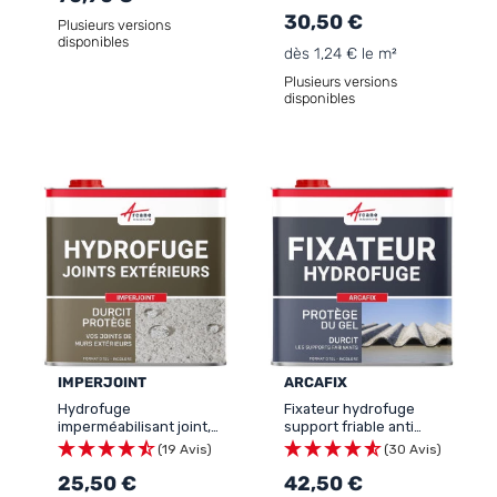
EFFET MOUILLE
30,50 €
Plusieurs versions
disponibles
dès 1,24 € le m²
Plusieurs versions
disponibles
IMPERJOINT
ARCAFIX
Hydrofuge
Fixateur hydrofuge
imperméabilisant joint,
support friable anti
durcisseur de joint de
poussière: ARCAFIX
(19 Avis)
(30 Avis)
carrelage et de façade :
IMPERJOINT
25,50 €
42,50 €