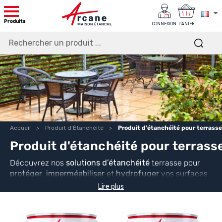
Produits
CONNEXION
PANIER
Accueil
Produit d’Étanchéité
Produit d'étanchéité pour terrasse
Produit d'étanchéité pour terrass
Découvrez nos
solutions d’étanchéité
terrasse pour
protéger
,
imperméabiliser
et
hydrofuger
vos surfaces
extérieures. Adaptés aux terrasses en pierre, carrelage
Lire plus
ou bois, nos produits ARCANE INDUSTRIES répondent à
toutes vos problématiques d’étanchéité et de
protection durable.