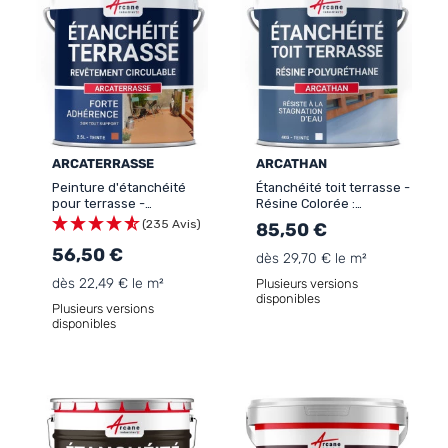
ARCATERRASSE
ARCATHAN
Peinture d'étanchéité
Étanchéité toit terrasse -
pour terrasse -
Résine Colorée :
Revêtement extérieur à
ARCATHAN
(235 Avis)
85,50 €
base de résine :
ARCATERRASSE
56,50 €
dès 29,70 € le m²
dès 22,49 € le m²
Plusieurs versions
disponibles
Plusieurs versions
disponibles