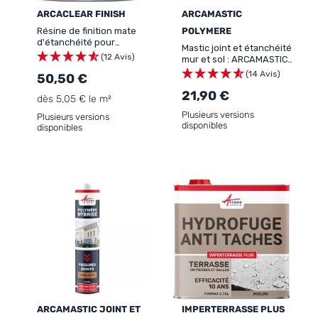
ARCACLEAR FINISH
ARCAMASTIC
Résine de finition mate
POLYMERE
d'étanchéité pour
Mastic joint et étanchéité
terrasse, balcon, piscine :
(12 Avis)
mur et sol : ARCAMASTIC
ARCACLEAR Finish
POLYMERE
(14 Avis)
50,50 €
21,90 €
dès 5,05 € le m²
Plusieurs versions
Plusieurs versions
disponibles
disponibles
ARCAMASTIC JOINT ET
IMPERTERRASSE PLUS