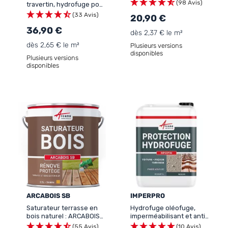
extérieur et exotique :
(98 Avis)
travertin, hydrofuge pour
IMPERBOIS
pierres naturelles, anti-
(33 Avis)
20,90 €
tâche: IMPERTERRASSE
PIERRE
36,90 €
dès 2,37 € le m²
dès 2,65 € le m²
Plusieurs versions
disponibles
Plusieurs versions
disponibles
ARCABOIS SB
IMPERPRO
Saturateur terrasse en
Hydrofuge oléofuge,
bois naturel : ARCABOIS
imperméabilisant et anti
SB
tâches murs, terrasses,
(55 Avis)
(10 Avis)