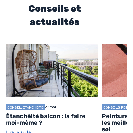
Conseils et
actualités
27 mai
CONSEIL ÉTANCHÉITÉ
CONSEILS PEINTU
Étanchéité balcon : la faire
Peinture c
moi-même ?
les meille
sol
Lire la suite