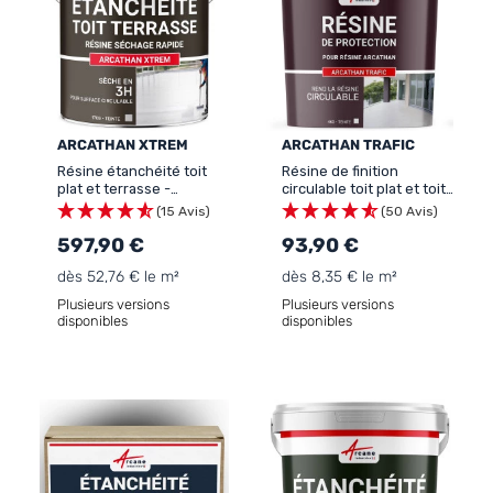
ARCATHAN XTREM
ARCATHAN TRAFIC
Résine étanchéité toit
Résine de finition
plat et terrasse -
circulable toit plat et toit
application toute saison :
terrasse: ARCATHAN
(15 Avis)
(50 Avis)
ARCATHAN XTREM
TRAFIC
597,90 €
93,90 €
dès 52,76 € le m²
dès 8,35 € le m²
Plusieurs versions
Plusieurs versions
disponibles
disponibles