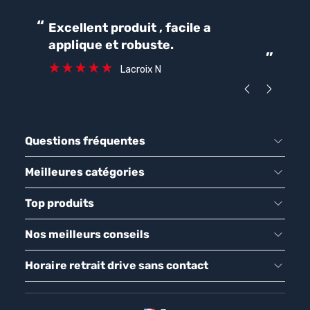
“
“
Excellent produit , facile a
Parfait pour une bonne
applique et robuste.
ét
”
ca
Lacroix N
Questions fréquentes
Meilleures catégories
Top produits
Nos meilleurs conseils
Horaire retrait drive sans contact