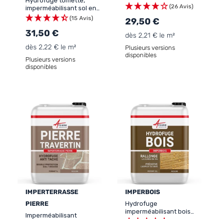
Hydrofuge tomette,
sur terrasse, pavés et
(26 Avis)
imperméabilisant sol en
dalles poreuses, anti-
terre cuite, anti-tâche:
(15 Avis)
tâches: IMPERTERRASSE
29,50 €
IMPERTERRASSE TOMETTE
BETON
31,50 €
dès 2,21 € le m²
dès 2,22 € le m²
Plusieurs versions
disponibles
Plusieurs versions
disponibles
IMPERTERRASSE
IMPERBOIS
PIERRE
Hydrofuge
imperméabilisant bois
Imperméabilisant