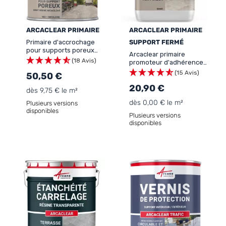
ARCACLEAR PRIMAIRE
ARCACLEAR PRIMAIRE
Primaire d'accrochage
SUPPORT FERMÉ
pour supports poreux
Arcaclear primaire
avant résine
(18 Avis)
promoteur d'adhérence
d'étanchéité :
support lisse fermé -
(15 Avis)
ARCACLEAR Primaire
50,50 €
ARCACLEAR PRIMAIRE
SUPPORT NON POREUX
20,90 €
dès 9,75 € le m²
dès 0,00 € le m²
Plusieurs versions
disponibles
Plusieurs versions
disponibles