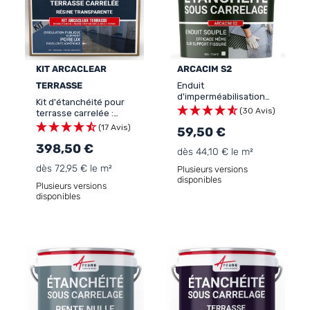
KIT ARCACLEAR
ARCACIM S2
TERRASSE
Enduit
d'imperméabilisation
Kit d'étanchéité pour
sous carrelage : ARCACIM
(30 Avis)
terrasse carrelée :
S2
Résine étanchéité
(17 Avis)
59,50 €
polyuréthane, vernis,
résine finition circulable :
398,50 €
dès 44,10 € le m²
KIT ARCACLEAR TER
dès 72,95 € le m²
Plusieurs versions
disponibles
Plusieurs versions
disponibles