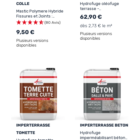
COLLE
Hydrofuge oléofuge
terrasse -
Mastic Polymere Hybride
Imperméabilisant
62,90 €
Fissures et Joints :
solvanté effet longue
ARCAMASTIC JOINT ET
(80 Avis)
durée : IMPERTERRASSE
dès 2,73 € le m²
COLLE
PLUS
9,50 €
Plusieurs versions
disponibles
Plusieurs versions
disponibles
IMPERTERRASSE
IMPERTERRASSE BETON
TOMETTE
Hydrofuge
imperméabilisant béton