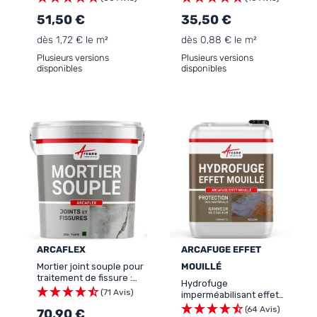
toitures et façades:
51,50 €
IMPERPRO
35,50 €
dès 1,72 € le m²
dès 0,88 € le m²
Plusieurs versions
Plusieurs versions
disponibles
disponibles
ARCAFLEX
ARCAFUGE EFFET
Mortier joint souple pour
MOUILLÉ
traitement de fissure :
Hydrofuge
ARCAFLEX
(71 Avis)
imperméabilisant effet
mouillant: ARCAFUGE
(64 Avis)
70,90 €