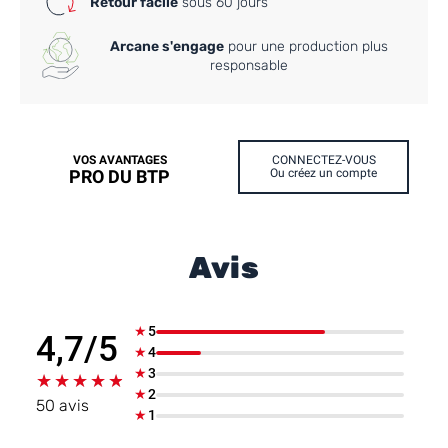
Retour facile
sous 60 jours
Arcane s'engage
pour une production plus
responsable
VOS AVANTAGES
CONNECTEZ-VOUS
PRO DU BTP
Ou créez un compte
Avis
★
5
4,7/5
★
4
★
3
★★★★★
★★★★★
★
2
50 avis
★
1