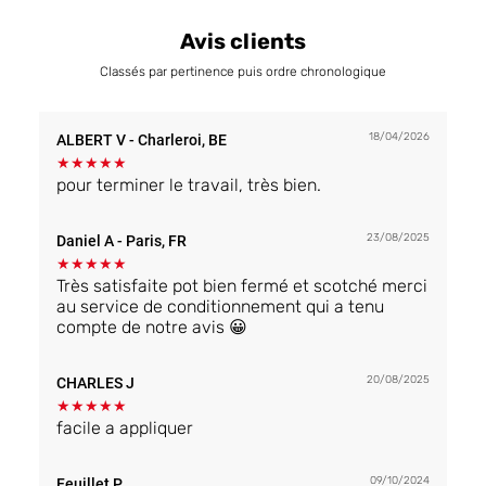
Avis clients
Classés par pertinence puis ordre chronologique
18/04/2026
ALBERT V
- Charleroi, BE
★
★
★
★
★
pour terminer le travail, très bien.
23/08/2025
Daniel A
- Paris, FR
★
★
★
★
★
Très satisfaite pot bien fermé et scotché merci
au service de conditionnement qui a tenu
compte de notre avis 😀
20/08/2025
CHARLES J
★
★
★
★
★
facile a appliquer
09/10/2024
Feuillet P