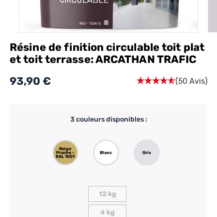
Résine de finition circulable toit plat
et toit terrasse: ARCATHAN TRAFIC
93,90 €
(50 Avis)
3
couleurs disponibles :
Beige
Proche -
Blanc
Gris
RAL 1001
12 kg
4 kg