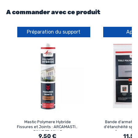
A commander avec ce produit
Préparation du support
Appl
Mastic Polymere Hybride
Bande d'armature
Fissures et Joints : ARCAMASTIC
d'étanchéité spéc
JOINT ET COLLE
fissure : A
9,50 €
11,50