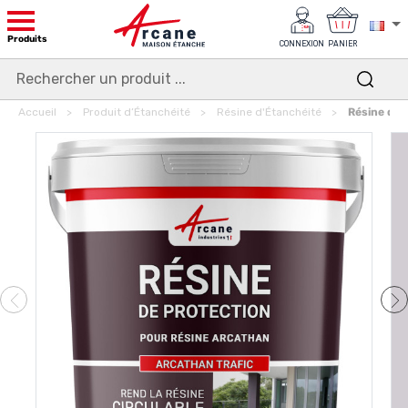
Produits
CONNEXION
PANIER
Accueil
Produit d’Étanchéité
Résine d'Étanchéité
Résine de f