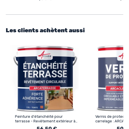
Les clients achètent aussi
Peinture d'étanchéité pour
Vernis de protectio
terrasse - Revêtement extérieur à
carrelage : ARCACL
base de résine : ARCATERRASSE
56,50 €
50,5