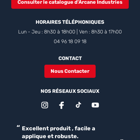
Consulter le catalogue d'Arcane Industries
HORAIRES TÉLÉPHONIQUES
Lun - Jeu : 8h30 à 18h00 | Ven : 8h30 à 17h00
04 96 18 09 18
CONTACT
Nous Contacter
NOS RÉSEAUX SOCIAUX
“
“
Excellent produit , facile a
Parfait pour une bonne
applique et robuste.
ét