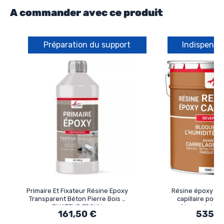
A commander avec ce produit
Préparation du support
Indispensa
Primaire Et Fixateur Résine Epoxy
Résine époxy an
Transparent Béton Pierre Bois -
capillaire pour
FIXATEUR EPOXY
revêtement de so
161,50 €
535,9
ARC