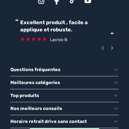
“
“
Excellent produit , facile a
Parfait pour une bonne
applique et robuste.
ét
”
ca
Lacroix N
Questions fréquentes
Meilleures catégories
Top produits
Nos meilleurs conseils
Horaire retrait drive sans contact