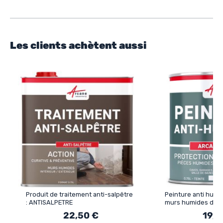
Les clients achètent aussi
Produit de traitement anti-salpêtre
Peinture anti humi
: ANTISALPETRE
murs humides de sa
cave : ARCASCREEN
22,50 €
19,5