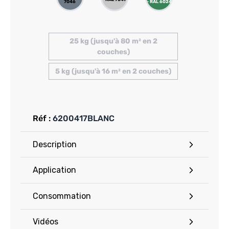
7046
- RAL 6024
25 kg (jusqu'à 80 m² en 2
couches)
5 kg (jusqu'à 16 m² en 2 couches)
Réf :
6200417BLANC
Description
Application
Consommation
Vidéos