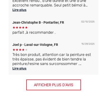
Excellent rendu , d'une dureté et une d'une
accroche remarquable. Seul petit bémol à
l'application , il tire un peu trop vite. J'ai traité
Lire plus
un grand garage de 25 m2 au rouleau et les 10
derniers M2 la peinture collée au sol est était
02/10/2025
Jean-Christophe B
- Pontarlier, FR
un peu dure à appliquer, sans doute aurais-je
dû faire le mélange en 2 fois. Parce qu'au
★
★
★
★
★
début c'était fluide et facile d'application.Au
parfait ,à recommander .
global, très satisfait du produit.
Cordialement
15/09/2025
Joel p
- Laval-sur-Vologne, FR
José JAIME
★
★
★
★
★
SAS RENOV TAG
Très bon produit, attention car la peinture est
très épaisse, pas évident de bien tendre la
peinture/resine sans surconssommer .
Pour ma part j ai quelques zone claire après
Lire plus
mes deux couche de resine.
Si le primaire avait été teinté, ca aurait ete top
AFFICHER PLUS D'AVIS