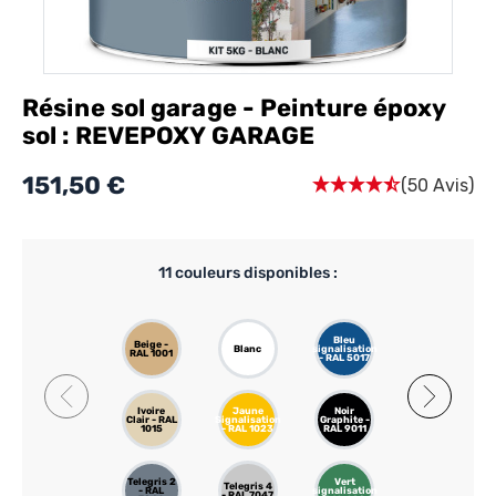
Résine sol garage - Peinture époxy
sol : REVEPOXY GARAGE
151,50 €
(50 Avis)
11
couleurs disponibles :
Bleu
Gris
Beige -
Blanc
signalisation
Basalte -
RAL 1001
- RAL 5017
RAL 7012
Ivoire
Jaune
Noir
Rouge
Clair - RAL
Signalisation
Graphite -
signalisation
1015
- RAL 1023
RAL 9011
- RAL 3020
Telegris 2
Vert
Telegris 4
- RAL
signalisation
- RAL 7047