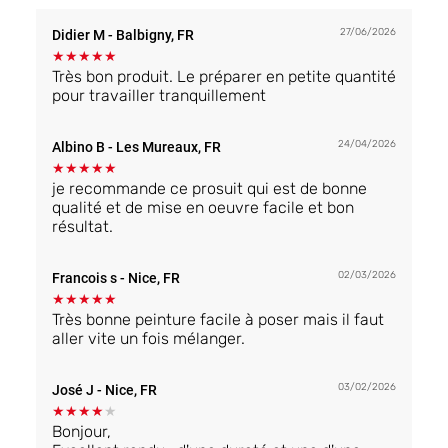
27/06/2026
Didier M
- Balbigny, FR
★
★
★
★
★
Très bon produit. Le préparer en petite quantité
pour travailler tranquillement
24/04/2026
Albino B
- Les Mureaux, FR
★
★
★
★
★
je recommande ce prosuit qui est de bonne
qualité et de mise en oeuvre facile et bon
résultat.
02/03/2026
Francois s
- Nice, FR
★
★
★
★
★
Très bonne peinture facile à poser mais il faut
aller vite un fois mélanger.
03/02/2026
José J
- Nice, FR
★
★
★
★
★
Bonjour,