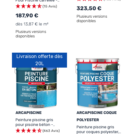
Pour Piscine Carrelée -
ARCAPISCINE CARRELAGE
(15 Avis)
323,50 €
187,90 €
Plusieurs versions
disponibles
dès 13,87 € le m²
Plusieurs versions
disponibles
Livraison offerte dès
20L
ARCAPISCINE
ARCAPISCINE COQUE
Peinture piscine gris
POLYESTER
pour piscine béton -
Peinture piscine gris
ARCAPISCINE
(463 Avis)
pour coques polyester,