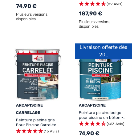
béton - ARCAPISCINE
(89 Avis)
74,90 €
COQUE POLYESTER
187,90 €
Plusieurs versions
disponibles
Plusieurs versions
disponibles
Livraison offerte dès
20L
ARCAPISCINE
ARCAPISCINE
CARRELAGE
Peinture piscine beige
pour piscine en béton -
Peinture piscine gris
ARCAPISCINE
(463 Avis)
Pour Piscine Carrelée -
ARCAPISCINE CARRELAGE
(15 Avis)
74,90 €