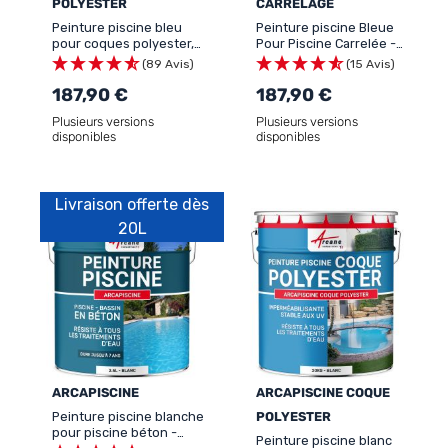
POLYESTER
CARRELAGE
Peinture piscine bleu
Peinture piscine Bleue
pour coques polyester,
Pour Piscine Carrelée -
béton - ARCAPISCINE
ARCAPISCINE CARRELAGE
(89 Avis)
(15 Avis)
COQUE POLYESTER
187,90 €
187,90 €
Plusieurs versions
Plusieurs versions
disponibles
disponibles
Livraison offerte dès
20L
ARCAPISCINE
ARCAPISCINE COQUE
Peinture piscine blanche
POLYESTER
pour piscine béton -
Peinture piscine blanc