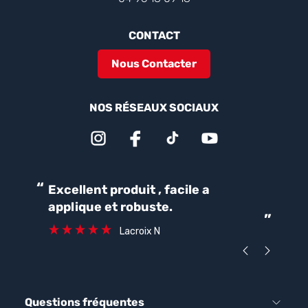
CONTACT
Nous Contacter
NOS RÉSEAUX SOCIAUX
“
“
Excellent produit , facile a
Parfait pour une bonne
applique et robuste.
ét
”
ca
Lacroix N
Questions fréquentes