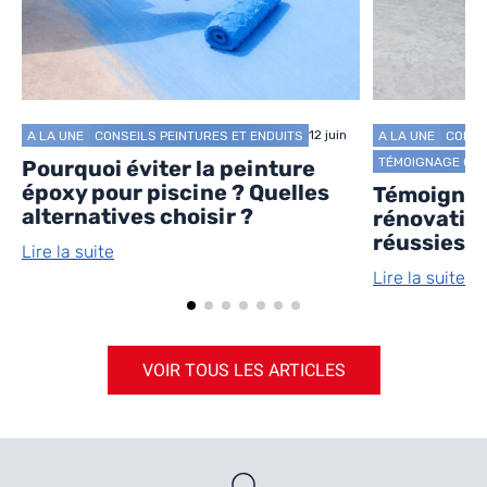
12 juin
A LA UNE
CONSEILS PEINTURES ET ENDUITS
A LA UNE
CONSE
TÉMOIGNAGE CLI
Pourquoi éviter la peinture
époxy pour piscine ? Quelles
Témoignage
alternatives choisir ?
rénovation
réussies
Lire la suite
Lire la suite
VOIR TOUS LES ARTICLES