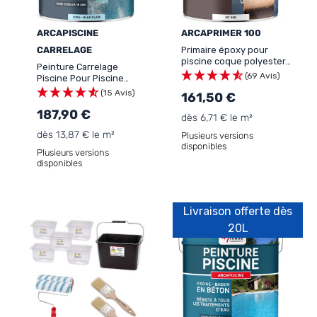
ARCAPISCINE
ARCAPRIMER 100
CARRELAGE
Primaire époxy pour
piscine coque polyester
Peinture Carrelage
et carrelage -
(69 Avis)
Piscine Pour Piscine
ARCAPRIMER 100
Carrelée - ARCAPISCINE
(15 Avis)
161,50 €
CARRELAGE
187,90 €
dès 6,71 € le m²
dès 13,87 € le m²
Plusieurs versions
disponibles
Plusieurs versions
disponibles
Livraison offerte dès
20L