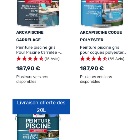
ARCAPISCINE
ARCAPISCINE COQUE
CARRELAGE
POLYESTER
Peinture piscine gris
Peinture piscine gris
Pour Piscine Carrelée -
pour coques polyester,
ARCAPISCINE CARRELAGE
béton - ARCAPISCINE
(15 Avis)
(89 Avis)
COQUE POLYESTER
187,90 €
187,90 €
Plusieurs versions
Plusieurs versions
disponibles
disponibles
Livraison offerte dès
20L