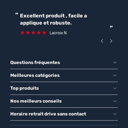
“
“
Excellent produit , facile a
Parfait pour une bonne
applique et robuste.
ét
”
ca
Lacroix N
Questions fréquentes
Meilleures catégories
Top produits
Nos meilleurs conseils
Horaire retrait drive sans contact