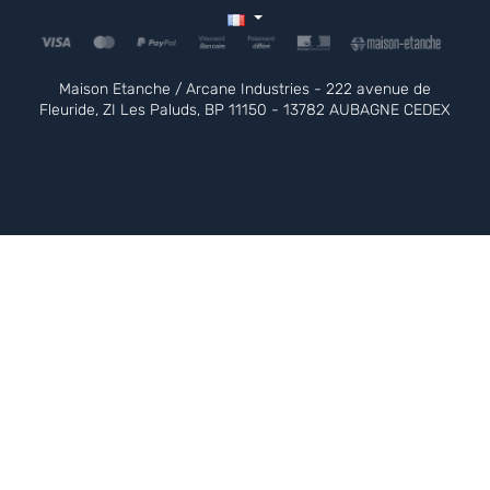
Maison Etanche / Arcane Industries - 222 avenue de
Fleuride, ZI Les Paluds, BP 11150 - 13782 AUBAGNE CEDEX