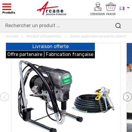
Produits
CONNEXION
PANIER
Accueil
Produit d’Étanchéité
Outils application produits étanchéi
Livraison offerte
Offre partenaire | Fabrication française