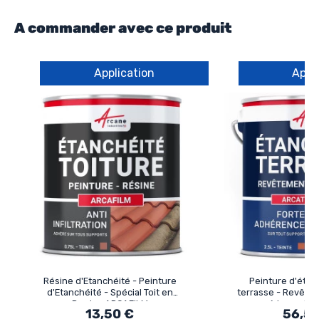
A commander avec ce produit
Application
Appl
Résine d'Etanchéité - Peinture
Peinture d'étan
d'Etanchéité - Spécial Toit en
terrasse - Revête
Pente : ARCAFILM
à base de r
13,50 €
56,5
ARCATER