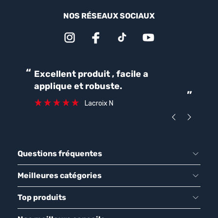
NOS RÉSEAUX SOCIAUX
“
“
Excellent produit , facile a
Parfait pour une bonne
applique et robuste.
ét
”
ca
Lacroix N
Questions fréquentes
Meilleures catégories
Top produits