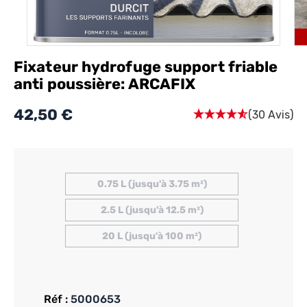
Fixateur hydrofuge support friable
anti poussière: ARCAFIX
42,50 €
(30 Avis)
0.75 L (jusqu'à 3.75 m²)
2.5 L (jusqu'à 12.5 m²)
20 L (jusqu'à 100 m²)
Réf :
5000653