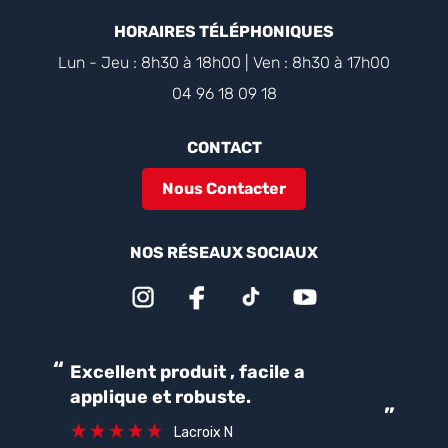
HORAIRES TÉLÉPHONIQUES
Lun - Jeu : 8h30 à 18h00 | Ven : 8h30 à 17h00
04 96 18 09 18
CONTACT
Nous Contacter
NOS RÉSEAUX SOCIAUX
“
“
Excellent produit , facile a
Parfait pour une bonne
applique et robuste.
ét
”
ca
Lacroix N