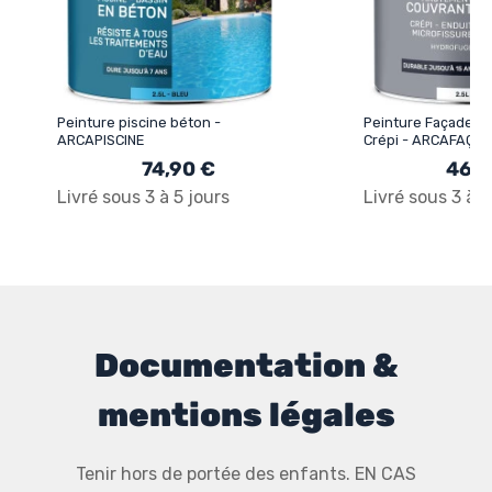
Peinture piscine béton -
Peinture Façade Ac
ARCAPISCINE
Crépi - ARCAFAÇA
74,90 €
46,9
Livré sous 3 à 5 jours
Livré sous 3 à 5
Documentation &
mentions légales
Tenir hors de portée des enfants. EN CAS