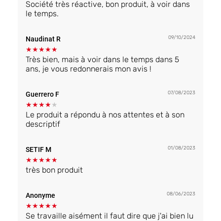
Société très réactive, bon produit, à voir dans
le temps.
09/10/2024
Naudinat R
★
★
★
★
★
Très bien, mais à voir dans le temps dans 5
ans, je vous redonnerais mon avis !
07/08/2023
Guerrero F
★
★
★
★
★
Le produit a répondu à nos attentes et à son
descriptif
01/08/2023
SETIF M
★
★
★
★
★
très bon produit
08/06/2023
Anonyme
★
★
★
★
★
Se travaille aisément il faut dire que j'ai bien lu