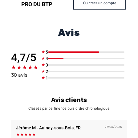
PRO DU BTP
Ou créez un compte
Avis
★
5
4,7/5
★
4
★
3
★★★★★
★★★★★
★
2
30 avis
★
1
Avis clients
Classés par pertinence puis ordre chronologique
27/06/2025
Jérôme M
- Aulnay-sous-Bois, FR
★
★
★
★
★