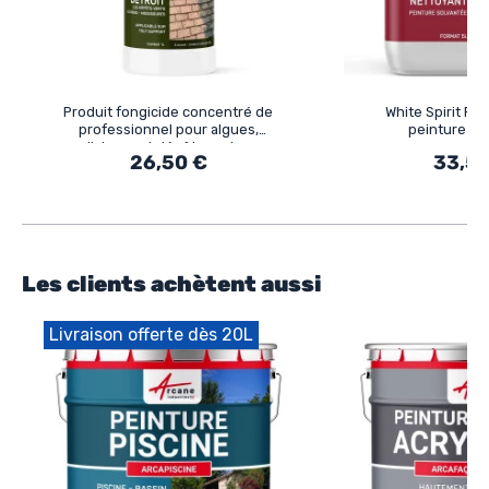
Produit fongicide concentré de
White Spirit Pro
professionnel pour algues,
peinture so
lichens et dépôts verts :
26,50 €
33,5
TRAITEMENT FONGICIDE
Les clients achètent aussi
Livraison offerte dès 20L