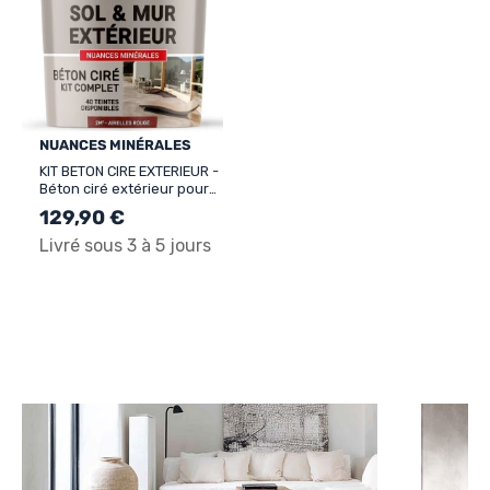
NUANCES MINÉRALES
KIT BETON CIRE EXTERIEUR -
Béton ciré extérieur pour
sol, mur, terrasse, balcon,
129,90 €
escalier
Livré sous 3 à 5 jours