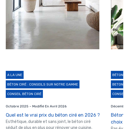
A LA UNE
BÉTON CI
BÉTON CIRÉ : CONSEILS SUR NOTRE GAMME
BETON CI
CONSEIL BÉTON CIRÉ
CONSEIL 
Octobre 2025 – Modifié En Avril 2026
Décembre 2
Quel est le vrai prix du béton ciré en 2026 ?
Béton c
Esthétique, durable et sans joint, le béton ciré
choix ?
séduit de plus en plus pour rénover une cuisine,
Pas évide