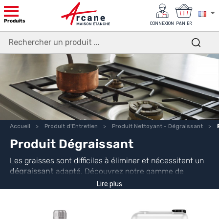
Produits
CONNEXION
PANIER
Accueil
Produit d'Entretien
Produit Nettoyant - Dégraissant
Produit Dégraissant
Les graisses sont difficiles à éliminer et nécessitent un
dégraissant
adapté. Découvrez notre gamme de
nettoyants dégraissants pour cuisines, avant peinture,
Lire plus
pièces mécaniques et moteurs. Des solutions
techniques efficaces pour chaque usage.