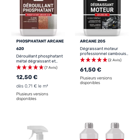
PHOSPHATANT ARCANE
ARCANE 205
620
Dégraissant moteur
professionnel cambouis
Dérouillant phosphatant
pièce mécanique-
(2 Avis)
métal dégraissant et
DEGRAISSANT MOTEUR
dérochant - Antirouille à
(7 Avis)
61,50 €
l’acide phosphorique
12,50 €
Plusieurs versions
disponibles
dès 0,71 € le m²
Plusieurs versions
disponibles