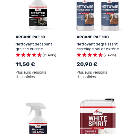
ARCANE PAE 10
ARCANE PAE 100
Nettoyant décapant
Nettoyant dégraissant
graisse cuisine -
carrelage sol et extérieur
NETTOYANT GRAISSES ET
- NETTOYANT
(11 Avis)
(7 Avis)
SUIES
DÉGRAISSANT SOL
11,50 €
20,90 €
Plusieurs versions
Plusieurs versions
disponibles
disponibles