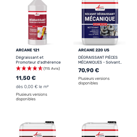
ARCANE 121
ARCANE 220 US
Dégraissant et
DÉGRAISSANT PIÈCES
Promoteur d'adhérence
MÉCANIQUES - Solvant
dégraissage Mécanique
(115 Avis)
70,90 €
Nettoyant injecteur
11,50 €
carburateur Fontaine
Plusieurs versions
graisse huile de coupe
disponibles
dès 0,00 € le m²
Plusieurs versions
disponibles