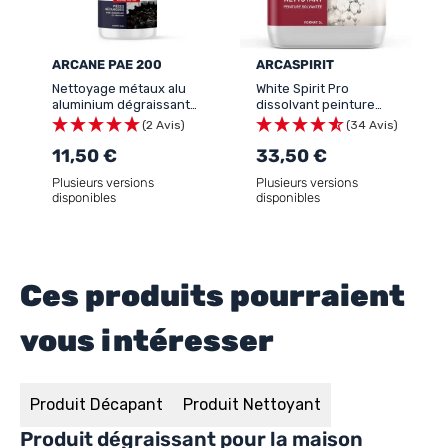
ARCANE PAE 200
ARCASPIRIT
Nettoyage métaux alu
White Spirit Pro
aluminium dégraissant
dissolvant peinture
chaine velo moto auto
solvantée
(2 Avis)
(34 Avis)
remplace le trichlo
ethylèn - NETTOYANT
11,50 €
33,50 €
DÉGRAISSANT TOUS
Plusieurs versions
Plusieurs versions
METAUX
disponibles
disponibles
Ces produits pourraient
vous intéresser
Produit Décapant
Produit Nettoyant
Produit dégraissant pour la maison