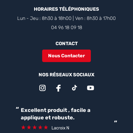
HORAIRES TÉLÉPHONIQUES
Lun - Jeu : 8h30 à 18h00 | Ven : 8h30 à 17h00
04 96 18 09 18
CONTACT
Nous Contacter
NOS RÉSEAUX SOCIAUX
“
“
Excellent produit , facile a
Parfait pour une bonne
applique et robuste.
ét
”
ca
Lacroix N