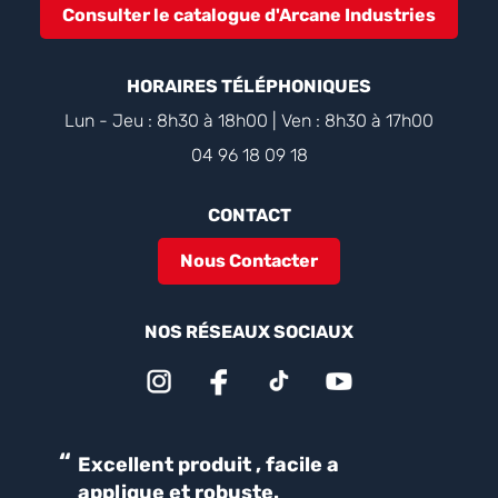
Consulter le catalogue d'Arcane Industries
HORAIRES TÉLÉPHONIQUES
Lun - Jeu : 8h30 à 18h00 | Ven : 8h30 à 17h00
04 96 18 09 18
CONTACT
Nous Contacter
NOS RÉSEAUX SOCIAUX
“
“
Excellent produit , facile a
Parfait pour une bonne
applique et robuste.
ét