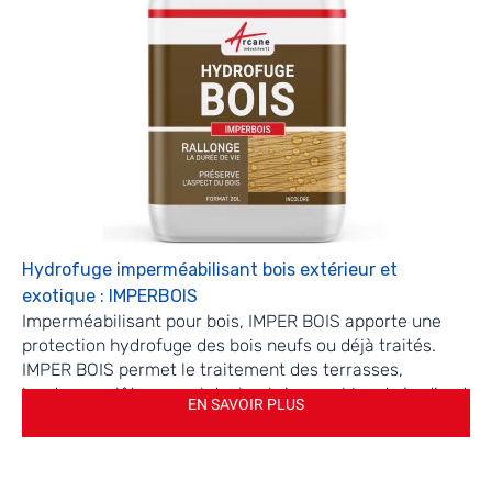
Hydrofuge imperméabilisant bois extérieur et
exotique : IMPERBOIS
Imperméabilisant pour bois, IMPER BOIS apporte une
protection hydrofuge des bois neufs ou déjà traités.
IMPER BOIS permet le traitement des terrasses,
bardages, clôtures, volets, lambris, meubles de jardin et
EN SAVOIR PLUS
tous les supports en bois hors sols. S'applique
également en produit de préparation avant application
d’une peinture ou d’une lasure*.