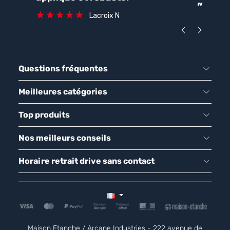
”
ca
Lacroix N
Questions fréquentes
Meilleures catégories
Top produits
Nos meilleurs conseils
Horaire retrait drive sans contact
Maison Etanche / Arcane Industries - 222 avenue de