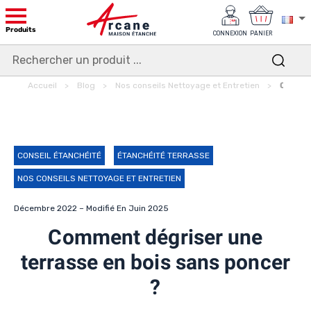
Produits
CONNEXION
PANIER
Accueil
Blog
Nos conseils Nettoyage et Entretien
Comment
CONSEIL ÉTANCHÉITÉ
ÉTANCHÉITÉ TERRASSE
NOS CONSEILS NETTOYAGE ET ENTRETIEN
Décembre 2022 – Modifié En Juin 2025
Comment dégriser une
terrasse en bois sans poncer
?