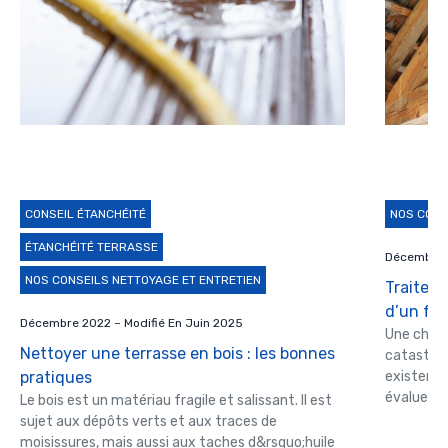
CONSEIL ÉTANCHÉITÉ
NOS CONS
ÉTANCHÉITÉ TERRASSE
Décembre 2
NOS CONSEILS NETTOYAGE ET ENTRETIEN
Traiteme
d’un fab
Décembre 2022 – Modifié En Juin 2025
Une charp
Nettoyer une terrasse en bois : les bonnes
catastrop
pratiques
existent 
évaluez si.
Le bois est un matériau fragile et salissant. Il est
sujet aux dépôts verts et aux traces de
moisissures, mais aussi aux taches d&rsquo;huile