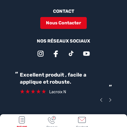
CONTACT
Nous Contacter
NOS RÉSEAUX SOCIAUX
“
“
Excellent produit , facile a
Parfait pour une bonne
applique et robuste.
ét
”
ca
Lacroix N
Questions fréquentes