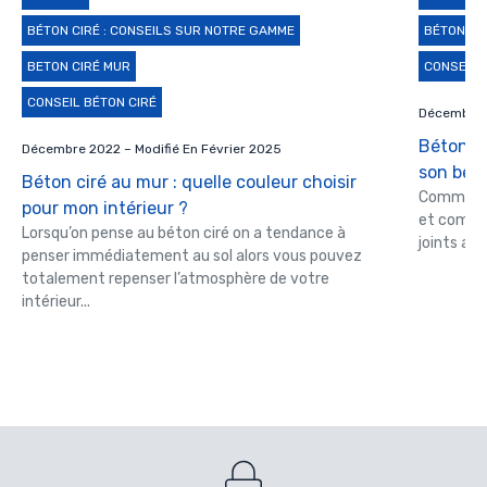
BÉTON CIRÉ : CONSEILS SUR NOTRE GAMME
BÉTON CI
BETON CIRÉ MUR
CONSEIL 
CONSEIL BÉTON CIRÉ
Décembre 2
Béton ci
Décembre 2022 – Modifié En Février 2025
son béto
Béton ciré au mur : quelle couleur choisir
Comment a
pour mon intérieur ?
et commen
Lorsqu’on pense au béton ciré on a tendance à
joints apr
penser immédiatement au sol alors vous pouvez
totalement repenser l’atmosphère de votre
intérieur...