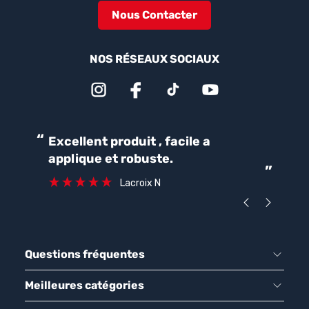
Nous Contacter
NOS RÉSEAUX SOCIAUX
“
“
Excellent produit , facile a
Parfait pour une bonne
applique et robuste.
ét
”
ca
Lacroix N
Questions fréquentes
Meilleures catégories