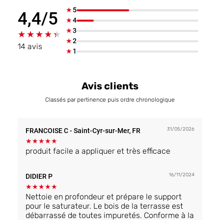
★
5
4,4/5
★
4
★
3
★★★★★
★★★★★
★
2
14 avis
★
1
Avis clients
Classés par pertinence puis ordre chronologique
31/05/2026
FRANCOISE C
- Saint-Cyr-sur-Mer, FR
★
★
★
★
★
produit facile a appliquer et très efficace
16/11/2024
DIDIER P
★
★
★
★
★
Nettoie en profondeur et prépare le support
pour le saturateur. Le bois de la terrasse est
débarrassé de toutes impuretés. Conforme à la