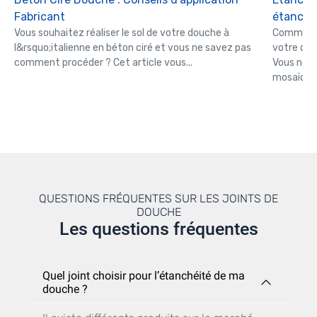
Fabricant
étanche
Vous souhaitez réaliser le sol de votre douche à
Comment é
l&rsquo;italienne en béton ciré et vous ne savez pas
votre dou
comment procéder ? Cet article vous...
Vous ne v
mosaïque.
QUESTIONS FRÉQUENTES SUR LES JOINTS DE
DOUCHE
Les questions fréquentes
Quel joint choisir pour l’étanchéité de ma
douche ?