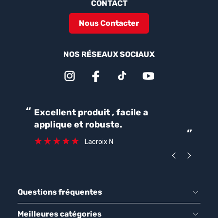
CONTACT
Nous Contacter
NOS RÉSEAUX SOCIAUX
“
“
Excellent produit , facile a
Parfait pour une bonne
applique et robuste.
ét
”
ca
Lacroix N
Questions fréquentes
Meilleures catégories