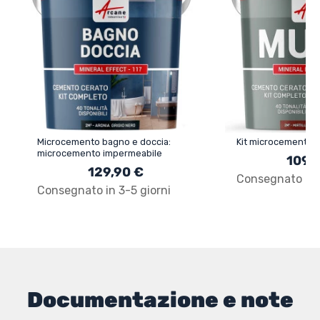
Microcemento bagno e doccia:
Kit microcemento p
microcemento impermeabile
109,
129,90 €
Consegnato in 3
Consegnato in 3-5 giorni
Documentazione e note