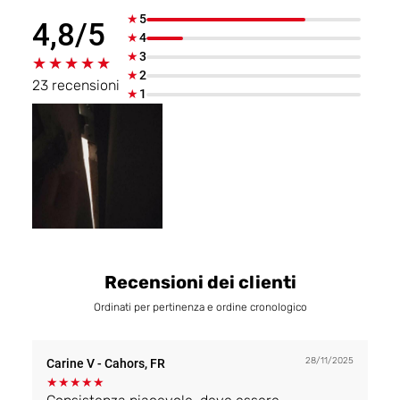
★
5
4,8/5
★
4
★
3
★★★★★
★★★★★
★
2
23 recensioni
★
1
Recensioni dei clienti
Ordinati per pertinenza e ordine cronologico
28/11/2025
Carine V
- Cahors, FR
★
★
★
★
★