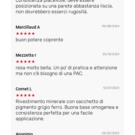
Consistenza piacevole, deve essere
posizionata su una parete abbastanza liscia,
non dovrebbero esserci rugosità.
05/08/2024
Marcillaud A
★
★
★
★
★
buon potere coprente
25/10/2023
Mezzetta r
★
★
★
★
★
resa molto bella. Un po' di pratica e attenzione
ma non c'è bisogno di una PAC.
13/07/2023
Cornet L
★
★
★
★
★
Rivestimento minerale con sacchetto di
pigmento grigio ferro. Buona base omogenea e
consistenza perfetta per una facile
applicazione.
25/02/2023
Anonimo