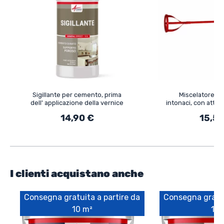
Sigillante per cemento, prima
Miscelatore per
dell' applicazione della vernice
intonaci, con atta
14,90 €
15,50
I clienti acquistano anche
Consegna gratuita a partire da
Consegna gratui
10 m²
10 