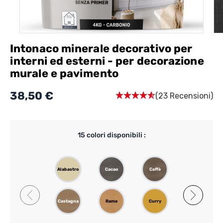
Intonaco minerale decorativo per
interni ed esterni - per decorazione
murale e pavimento
38,50 €
(23 Recensioni)
15
colori disponibili :
Alabastro
Cacao
Caffè
Cammello
Castagna
Rame
Curry
Ferro