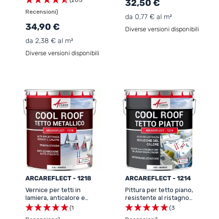
32,50 €
Recensioni)
da 0,77 € al m²
34,90 €
Diverse versioni disponibili
da 2,38 € al m²
Diverse versioni disponibili
ARCAREFLECT - 1218
ARCAREFLECT - 1214
Vernice per tetti in
Pittura per tetto piano,
lamiera, anticalore e
resistente al ristagno
anticorrosione -
d'acqua - ARCAREFLECT -
(1
(3
ARCAREFLECT - 1218
1214