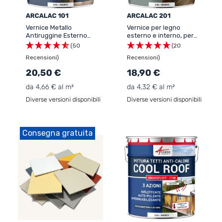
ARCALAC 101
ARCALAC 201
Vernice Metallo
Vernice per legno
Antiruggine Esterno
esterno e interno, per
ARCALAC 101 -
tutti i tipi di legno -
(50
(20
Protezione Duratura
ARCALAC - 201
Recensioni)
Recensioni)
Ferro e Acciaio,
Applicazione Diretta sulla
20,50 €
18,90 €
Ruggine
da 4,66 € al m²
da 4,32 € al m²
Diverse versioni disponibili
Diverse versioni disponibili
Consegna gratuita