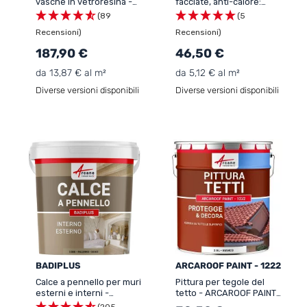
vasche in vetroresina -
facciate, anti-calore:
ARCAPOOL - 175
ARCAREFLECT - 1220
(89
(5
Recensioni)
Recensioni)
187,90 €
46,50 €
da 13,87 € al m²
da 5,12 € al m²
Diverse versioni disponibili
Diverse versioni disponibili
BADIPLUS
ARCAROOF PAINT - 1222
Calce a pennello per muri
Pittura per tegole del
esterni e interni -
tetto - ARCAROOF PAINT -
BADIPLUS
1222
(205