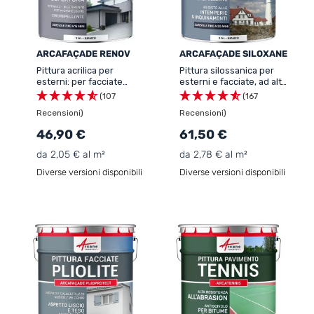
ARCAFAÇADE RENOV
ARCAFAÇADE SILOXANE
Pittura acrilica per
Pittura silossanica per
esterni: per facciate
esterni e facciate, ad alto
esterne e stucco -
potere idrorepellente -
(107
(167
ARCAFAÇADE RENOV
ARCAFAÇADE SILOXANE
Recensioni)
Recensioni)
46,90 €
61,50 €
da 2,05 € al m²
da 2,78 € al m²
Diverse versioni disponibili
Diverse versioni disponibili