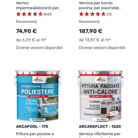
Vernici
Vernice per bordo
impermeabilizzanti per
piscina, per piastrelle
piscine - ARCAPOOL - 24
della piscina - ARCAPOOL
(463
(15
- 440
Recensioni)
Recensioni)
74,90 €
187,90 €
da 6,09 € al m²
da 13,87 € al m²
Diverse versioni disponibili
Diverse versioni disponibili
ARCAPOOL - 175
ARCAREFLECT - 1220
Pittura per piscine e
Vernice riflettente per