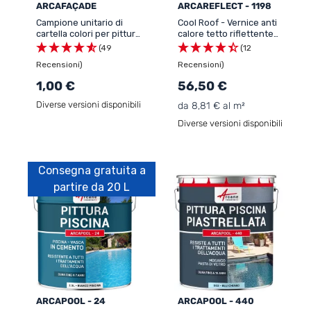
ARCAFAÇADE
ARCAREFLECT - 1198
Campione unitario di
Cool Roof - Vernice anti
cartella colori per pittura
calore tetto riflettente
per facciate
bianca - ARCAREFLECT -
(49
(12
1198
Recensioni)
Recensioni)
1,00 €
56,50 €
Diverse versioni disponibili
da 8,81 € al m²
Diverse versioni disponibili
Consegna gratuita a
partire da 20 L
ARCAPOOL - 24
ARCAPOOL - 440