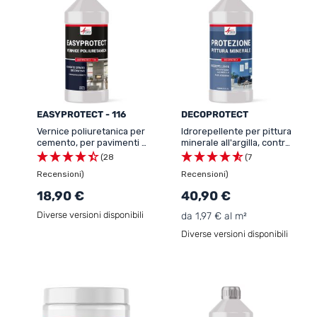
EASYPROTECT - 116
DECOPROTECT
Vernice poliuretanica per
Idrorepellente per pittura
cemento, per pavimenti e
minerale all'argilla, contro
pareti - EASYPROTECT -
acqua e grasso -
(28
(7
116
DECOPROTECT
Recensioni)
Recensioni)
18,90 €
40,90 €
Diverse versioni disponibili
da 1,97 € al m²
Diverse versioni disponibili