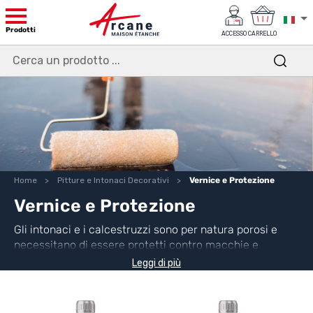
Prodotti
ACCESSO
CARRELLO
Home
Pitture e Intonaci Decorativi
Vernice e Protezione
Vernice e Protezione
Gli intonaci e i calcestruzzi sono per natura porosi e
necessitano di essere protetti contro macchie e
sporcizia di vario tipo. Vi proponiamo una gamma di
Leggi di più
vernici e protezioni
adatte ai nostri intonaci a base di
calce ma anche ai nostri intonaci minerali.