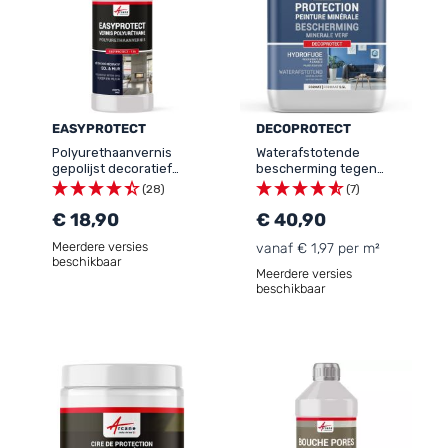
EASYPROTECT
DECOPROTECT
Polyurethaanvernis
Waterafstotende
gepolijst decoratief
bescherming tegen
beton voor vloer muur -
water en vet voor
(28)
(7)
EASYPROTECT - 116
minerale kleigebaseerde
€ 18,90
verf - DECOPROTECT
€ 40,90
Meerdere versies
vanaf € 1,97 per m²
beschikbaar
Meerdere versies
beschikbaar