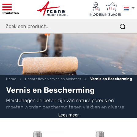
Producten
INLOGGEN
WINKELWAGEN
Home
Decoratieve verven en pleisters
Vernis en Bescherming
Vernis en Bescherming
Pleisterlagen en beton zijn van nature poreus en
moeten worden beschermd tegen vlekken en diverse
vervuiling. Wij bieden u een assortiment
vernissen en
Lees meer
beschermingen
aangepast aan onze kalkpleisterlagen
maar ook aan onze minerale pleisterlagen.