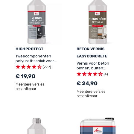
HIGHPROTECT
BETON VERNIS
Tweecomponenten
EASYCONCRETE
polyurethaanlak voor
Vernis voor beton
gepolijst beton buiten
(279)
binnen, buiten:
HOGE WEERSTAND -
EASYCONCRETE
(4)
HIGHPROTECT
€ 19,90
€ 24,90
Meerdere versies
beschikbaar
Meerdere versies
beschikbaar