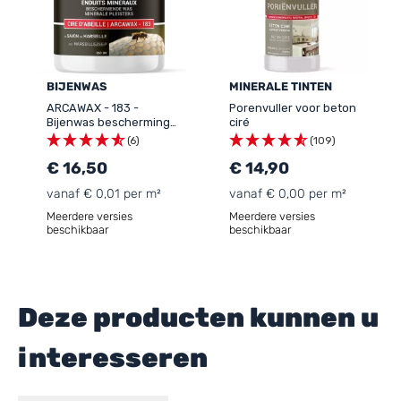
BIJENWAS
MINERALE TINTEN
ARCAWAX - 183 -
Porenvuller voor beton
Bijenwas bescherming
ciré
onderhoud minerale
(6)
(109)
pleisters
€ 16,50
€ 14,90
vanaf € 0,01 per m²
vanaf € 0,00 per m²
Meerdere versies
Meerdere versies
beschikbaar
beschikbaar
Deze producten kunnen u
interesseren