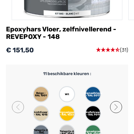
Epoxyhars Vloer, zelfnivellerend -
REVEPOXY - 148
€ 151,50
(31)
11
beschikbare kleuren :
Beige -
Signaalblauw
Basaltgrijs
Wit
RAL 1001
- RAL 5017
- RAL 7012
Lichtivoor
Signaalgeel
Grafietzwart
Signaalrood
- RAL 1015
- RAL 1023
- RAL 9011
- RAL 3020
Telegrijs 2
Telegrijs 4
Signaalgroen
- RAL
- RAL 7047
- RAL 6024