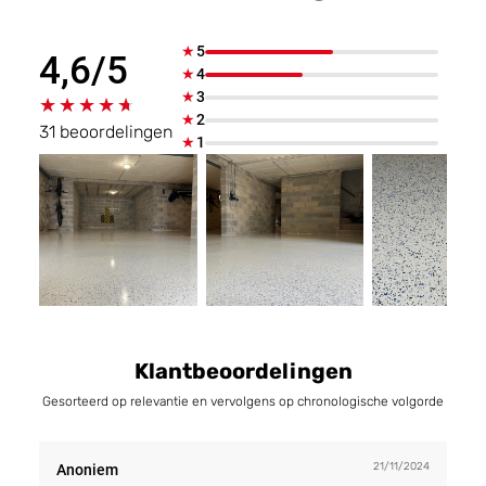
★
5
4,6/5
★
4
★
3
★★★★★
★★★★★
★
2
31 beoordelingen
★
1
Klantbeoordelingen
Gesorteerd op relevantie en vervolgens op chronologische volgorde
21/11/2024
Anoniem