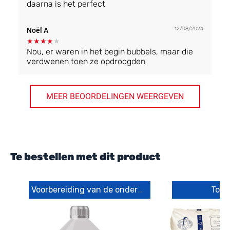
daarna is het perfect
12/08/2024
Noël A
★
★
★
★
★
Nou, er waren in het begin bubbels, maar die
verdwenen toen ze opdroogden
MEER BEOORDELINGEN WEERGEVEN
Te bestellen met dit product
Voorbereiding van de ondergrond
Toep