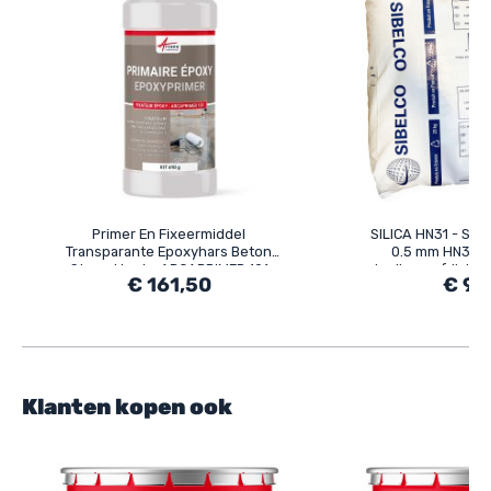
Primer En Fixeermiddel
SILICA HN31 - Silic
Transparante Epoxyhars Beton
0.5 mm HN31 b
Steen Hout - ARCAPRIMER 101
vloeibare afdicht
€ 161,50
€ 9,
zelfniveller
Klanten kopen ook