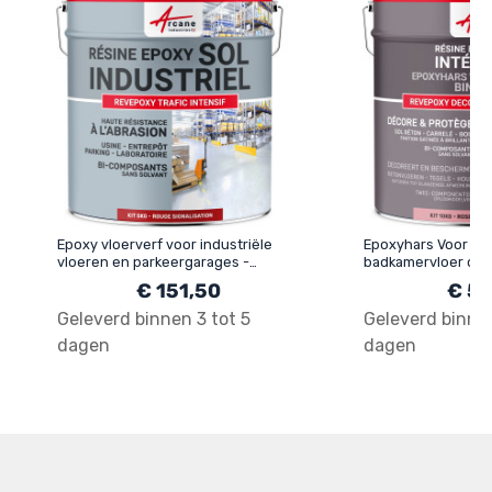
Epoxy vloerverf voor industriële
Epoxyhars Voor Ke
vloeren en parkeergarages -
badkamervloer deco
REVEPOXY - 55
REVEPOXY - 176
€ 151,50
€ 57
Geleverd binnen 3 tot 5
Geleverd binnen
dagen
dagen