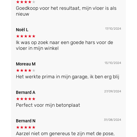
★
★
★
★
★
Goedkoop voor het resultaat, mijn vloer is als
nieuw
17/10/2024
Noël L
★
★
★
★
★
Ik was op zoek naar een goede hars voor de
vloer in mijn winkel
13/10/2024
Moreau M
★
★
★
★
★
Het werkte prima in mijn garage, ik ben erg blij
27/09/2024
Bernard A
★
★
★
★
★
Perfect voor mijn betonplaat
31/08/2024
Bernard N
★
★
★
★
★
Aarzel niet om genereus te zijn met de pose,