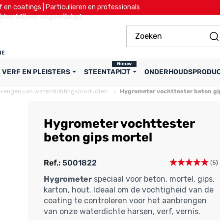
 en coatings | Particulieren en professionals
ijden blijven ongewijzigd.
Nieuw
 VERF EN PLEISTERS
STEENTAPIJT
ONDERHOUDSPRODU
brengen van waterdichtingsproducten
Hygrometer vochttester beton gi
Hygrometer vochttester
beton gips mortel
Ref.:
5001822
(5)
Hygrometer
speciaal voor beton, mortel, gips,
karton, hout. Ideaal om de vochtigheid van de
coating te controleren voor het aanbrengen
van onze waterdichte harsen, verf, vernis.