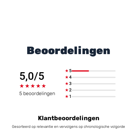
Beoordelingen
★
5
5,0/5
★
4
★
3
★★★★★
★★★★★
★
2
5 beoordelingen
★
1
Klantbeoordelingen
Gesorteerd op relevantie en vervolgens op chronologische volgorde