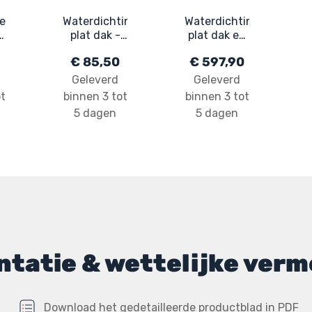
e
Waterdichting
Waterdichtingshars
plat dak -
plat dak en
Gekleurde
terras -
€ 85,50
€ 597,90
ing
Hars:
toepassing
n
ARCATHAN
alle
Geleverd
Geleverd
seizoenen:
t
binnen 3 tot
binnen 3 tot
K
ARCATHAN
5 dagen
5 dagen
XTREM
tatie & wettelijke verm
Download het gedetailleerde productblad in PDF