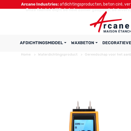
Arcane Industries:
afdichtingsproducten, beton ciré, verf
Onze fabriek blijft de hele zomer geopend: de levert
AFDICHTINGSMIDDEL
WAXBETON
DECORATIEVE
Home
Waterdichtingsproduct
Gereedschap voor het aan