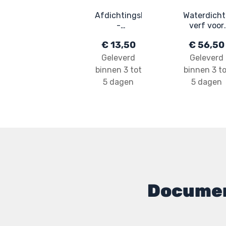
Afdichtingshars
Waterdicht
-
verf voor
Afdichtingsverf
terras -
€ 13,50
€ 56,50
- Speciaal
Buitencoat
voor
op basis va
Geleverd
Geleverd
Hellend Dak:
hars:
binnen 3 tot
binnen 3 to
ARCAROOF
ARCADEC
5 dagen
5 dagen
Documen