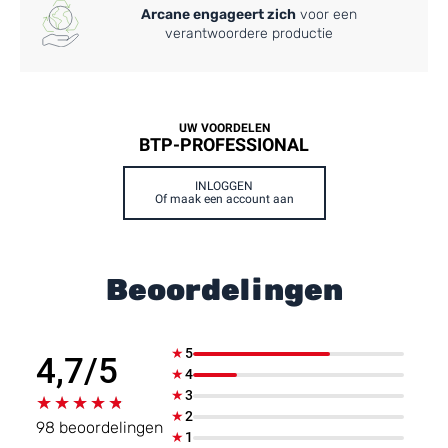
Arcane engageert zich
voor een
verantwoordere productie
UW VOORDELEN
BTP-PROFESSIONAL
INLOGGEN
Of maak een account aan
Beoordelingen
★
5
4,7/5
★
4
★
3
★★★★★
★★★★★
★
2
98 beoordelingen
★
1