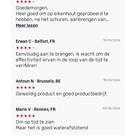
★
★
★
★
★
Goedemorgen,
Heel goed om op eikenhout geprobeerd te
hebben, na het schuren, aanbrengen van
houtafstotend wordt het hout „nat” en krijgt
Meer lezen
het dan weer het rauwe uiterlijk.
Aan de andere kant werd het hout op teak
10/05/2026
Erwan C
- Belfort, FR
„rood” alsof het nat was, maar het keert na het
schuren niet helemaal terug naar het rauwe
★
★
★
★
★
uiterlijk, hoe dan ook een lichte tint.
Eenvoudig aan te brengen, ik wacht om de
Over het algemeen is het goed, na
effectiviteit ervan in de loop van de tijd te
verschillende producten op mijn teakhouten
verifiëren
tafel te hebben geprobeerd, heeft
waterafstotend hout de beste afwerking om
18/04/2026
Antoun N
- Brussels, BE
het „rauwe uiterlijk” te behouden.
★
★
★
★
★
Geweldig product en goed productbedrijf.
03/05/2025
Marie V
- Rennes, FR
★
★
★
★
★
Om op tijd te zien
Maar het is goed waterafstotend