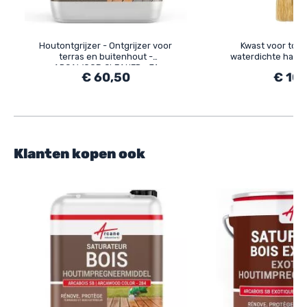
Houtontgrijzer - Ontgrijzer voor
Kwast voor toe
terras en buitenhout -
waterdichte hars, 
ARCAWOOD CLEANER - 71
verf
€ 60,50
€ 10,
Klanten kopen ook