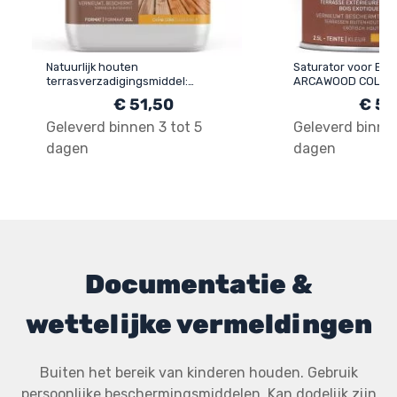
Natuurlijk houten
Saturator voor Exo
terrasverzadigingsmiddel:
ARCAWOOD COLOR 
ARCAWOOD COLOR - 284
€ 51,50
€ 58
Geleverd binnen 3 tot 5
Geleverd binnen
dagen
dagen
Documentatie &
wettelijke vermeldingen
Buiten het bereik van kinderen houden. Gebruik
persoonlijke beschermingsmiddelen. Kan dodelijk zijn