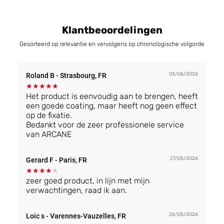
Klantbeoordelingen
Gesorteerd op relevantie en vervolgens op chronologische volgorde
03/06/2026
Roland B
- Strasbourg, FR
★
★
★
★
★
Het product is eenvoudig aan te brengen, heeft
een goede coating, maar heeft nog geen effect
op de fixatie.
Bedankt voor de zeer professionele service
van ARCANE
27/05/2026
Gerard F
- Paris, FR
★
★
★
★
★
zeer goed product, in lijn met mijn
verwachtingen, raad ik aan.
26/05/2026
Loic s
- Varennes-Vauzelles, FR