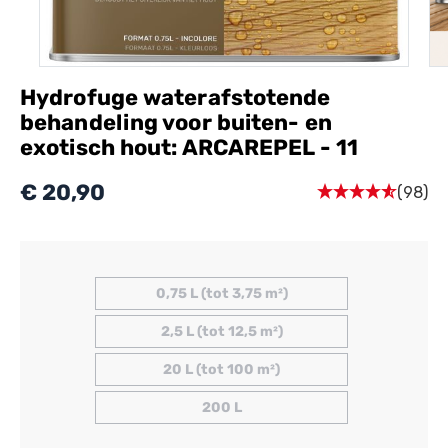
Hydrofuge waterafstotende
behandeling voor buiten- en
exotisch hout: ARCAREPEL - 11
€ 20,90
(98)
0,75 L (tot 3,75 m²)
2,5 L (tot 12,5 m²)
20 L (tot 100 m²)
200 L