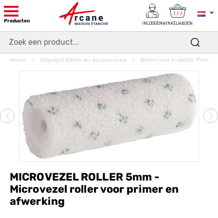
Producten
INLOGGEN
WINKELWAGEN
Home
Gepolijst beton en accessoires
Beton cire in detail: Prime
MICROVEZEL ROLLER 5mm -
Microvezel roller voor primer en
afwerking