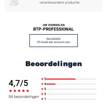
verantwoordere productie
UW VOORDELEN
BTP-PROFESSIONAL
INLOGGEN
Of maak een account aan
Beoordelingen
★
5
4,7/5
★
4
★
3
★★★★★
★★★★★
★
2
54 beoordelingen
★
1