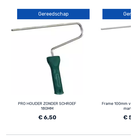
Gereedschap
Gere
PRO HOUDER ZONDER SCHROEF
Frame 100mm voor
180MM
manch
€ 6,50
€ 5,