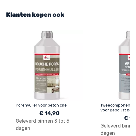
Klanten kopen ook
Porenvuller voor beton ciré
Tweecomponenten 
voor gepolijst bet
€ 14,90
WEERSTAND - HIGH
€ 19
Geleverd binnen 3 tot 5
Geleverd binnen
dagen
dagen