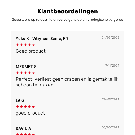
Klantbeoordelingen
Gesorteerd op relevantie en vervolgens op chronologische volgorde
24/05/2025
Yuko K
- Vitry-sur-Seine, FR
★
★
★
★
★
Goed product
17/11/2024
MERMET S
★
★
★
★
★
Perfect, verliest geen draden en is gemakkelijk
schoon te maken.
20/09/2024
Le G
★
★
★
★
★
goed product
05/08/2024
DAVID A
★
★
★
★
★