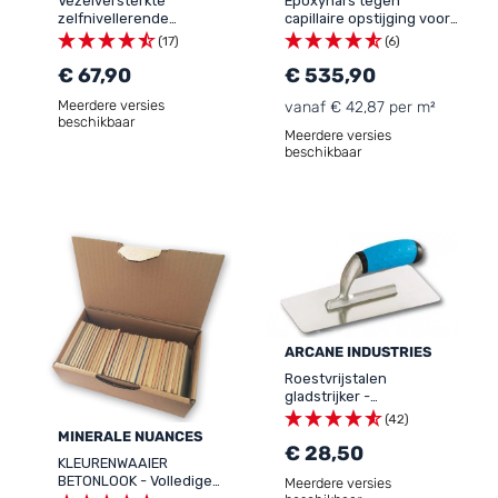
Vezelversterkte
Epoxyhars tegen
zelfnivellerende
capillaire opstijging voor
egaliseringsmassa voor
toepassing vóór
(17)
(6)
vloeren - ARCASURFACE
vloerbedekking:
- 252
€ 67,90
REVEPOXY ARC
€ 535,90
Meerdere versies
vanaf € 42,87 per m²
beschikbaar
Meerdere versies
beschikbaar
ARCANE INDUSTRIES
Roestvrijstalen
gladstrijker -
Betonpleistertruweel
(42)
MINERALE NUANCES
€ 28,50
KLEURENWAAIER
BETONLOOK - Volledige
Meerdere versies