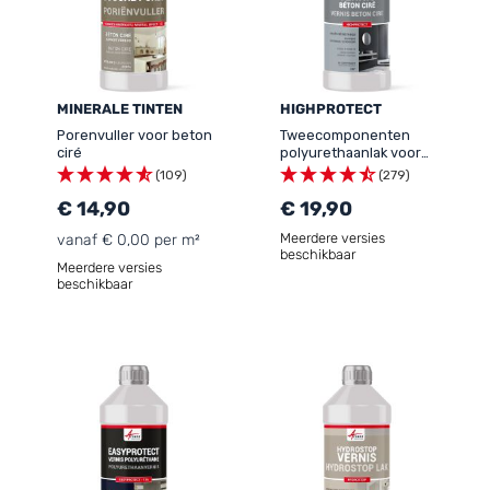
MINERALE TINTEN
HIGHPROTECT
Porenvuller voor beton
Tweecomponenten
ciré
polyurethaanlak voor
gepolijst beton buiten
(109)
(279)
HOGE WEERSTAND -
€ 14,90
HIGHPROTECT
€ 19,90
Meerdere versies
vanaf € 0,00 per m²
beschikbaar
Meerdere versies
beschikbaar