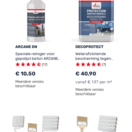
ARCANE DN
DECOPROTECT
Speciale reiniger voor
Waterafstotende
gepolijst beton ARCANE
bescherming tegen
DN
water en vet voor
(17)
(7)
minerale kleigebaseerde
€ 10,50
verf - DECOPROTECT
€ 40,90
Meerdere versies
vanaf € 1,97 per m²
beschikbaar
Meerdere versies
beschikbaar