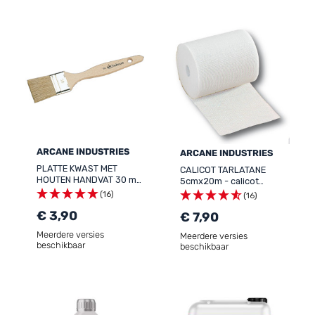
ARCANE INDUSTRIES
ARCANE INDUSTRIES
PLATTE KWAST MET
CALICOT TARLATANE
HOUTEN HANDVAT 30 mm
5cmx20m - calicot
- Platte kwast met
tarlatane behandeling
(16)
(16)
houten handvat 30 mm
verbinding gepolijst
€ 3,90
beton bewegende
€ 7,90
oppervlakken scheuren
Meerdere versies
Meerdere versies
beschikbaar
beschikbaar