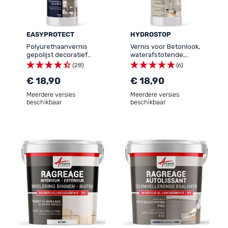
EASYPROTECT
HYDROSTOP
Polyurethaanvernis
Vernis voor Betonlook,
gepolijst decoratief
waterafstotende,
beton voor vloer muur -
olieafstotende
(28)
(6)
EASYPROTECT - 116
bescherming:
€ 18,90
HYDROSTOP
€ 18,90
Meerdere versies
Meerdere versies
beschikbaar
beschikbaar