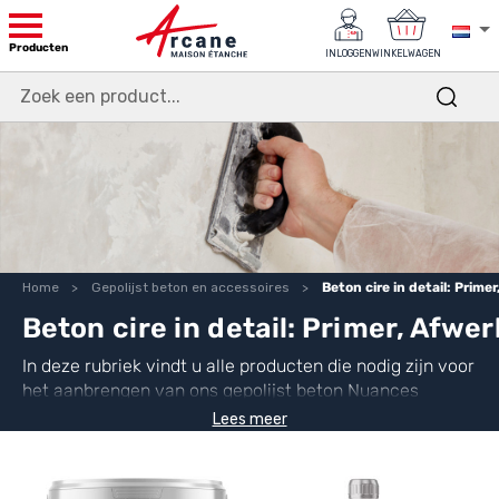
Producten
INLOGGEN
WINKELWAGEN
Home
Gepolijst beton en accessoires
Beton cire in detail: Prim
Beton cire in detail: Primer, Afw
In deze rubriek vindt u alle producten die nodig zijn voor
het aanbrengen van ons gepolijst beton Nuances
Minérales: primer, mortel, poeder, hars, kleurstoffen en
Lees meer
afwerkings- en beschermingsproducten, evenals
aanvullende producten zoals egalisatiemiddelen of
gereedschap.