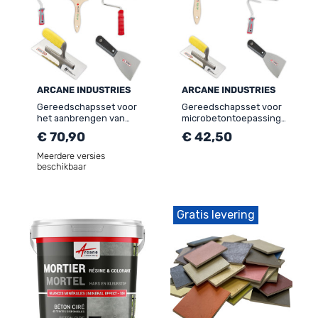
ARCANE INDUSTRIES
ARCANE INDUSTRIES
Gereedschapsset voor
Gereedschapsset voor
het aanbrengen van
microbetontoepassing
betoncire op grote
kleine oppervlakte trap
€ 70,90
€ 42,50
oppervlakken
keuken badkamer
Meerdere versies
beschikbaar
Gratis levering