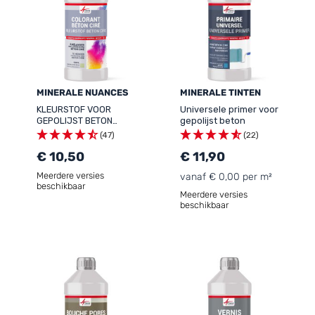
MINERALE NUANCES
MINERALE TINTEN
KLEURSTOF VOOR
Universele primer voor
GEPOLIJST BETON
gepolijst beton
MINERAL EFFECT - 155
(47)
(22)
€ 10,50
€ 11,90
Meerdere versies
vanaf € 0,00 per m²
beschikbaar
Meerdere versies
beschikbaar