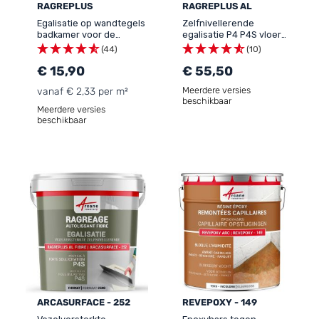
RAGREPLUS
RAGREPLUS AL
Egalisatie op wandtegels
Zelfnivellerende
badkamer voor de
egalisatie P4 P4S vloer
afwerking -
maskering tegelvoegen
(44)
(10)
ARCASURFACE - 203
nivellering vóór béton
€ 15,90
ciré verf bekleding
€ 55,50
RAGREPLUS AL
Meerdere versies
vanaf € 2,33 per m²
beschikbaar
Meerdere versies
beschikbaar
ARCASURFACE - 252
REVEPOXY - 149