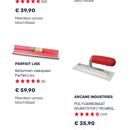
kleurenwaaier betonlook
beschikbaar
(62)
40 tinten aangebracht op
platen
€ 39,90
Meerdere versies
beschikbaar
PARFAIT LISS
Betonnen vlakspaan
Parfait Liss
(6)
€ 59,90
ARCANE INDUSTRIES
Meerdere versies
beschikbaar
POLYCARBONAAT
(KUNSTSTOF) TRUWEEL
GLADSTRIJKER -
(39)
Polycarbonaat
decoratietruweel voor
€ 35,90
glad strijken beton ciré