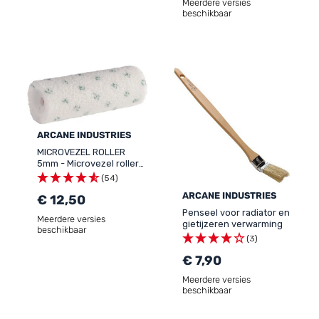
Meerdere versies
leempleister licht
beschikbaar
ARCANE INDUSTRIES
MICROVEZEL ROLLER
5mm - Microvezel roller
voor primer en afwerking
(54)
ARCANE INDUSTRIES
€ 12,50
Penseel voor radiator en
Meerdere versies
gietijzeren verwarming
beschikbaar
(3)
€ 7,90
Meerdere versies
beschikbaar