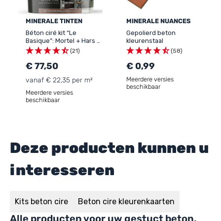
MINERALE TINTEN
MINERALE NUANCES
Béton ciré kit “Le
Gepolierd beton
Basique”: Mortel + Hars +
kleurenstaal
Kleurstof - MINERAL
(21)
(58)
EFFECT - 109
€ 77,50
€ 0,99
Meerdere versies
vanaf € 22,35 per m²
beschikbaar
Meerdere versies
beschikbaar
Deze producten kunnen u
interesseren
Kits beton cire
Beton cire kleurenkaarten
Alle producten voor uw gestuct beton,