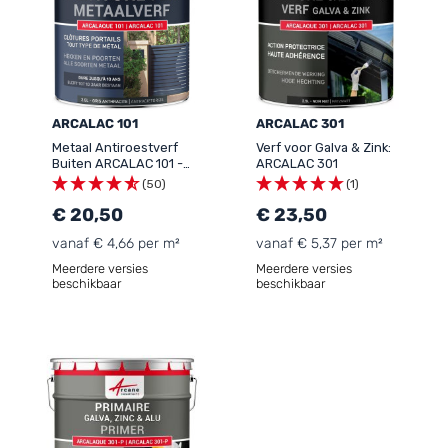
ARCALAC 101
ARCALAC 301
Metaal Antiroestverf
Verf voor Galva & Zink:
Buiten ARCALAC 101 -
ARCALAC 301
Duurzame Bescherming
(50)
(1)
IJzer en Staal, Directe
Toepassing op Roest
€ 20,50
€ 23,50
vanaf € 4,66 per m²
vanaf € 5,37 per m²
Meerdere versies
Meerdere versies
beschikbaar
beschikbaar