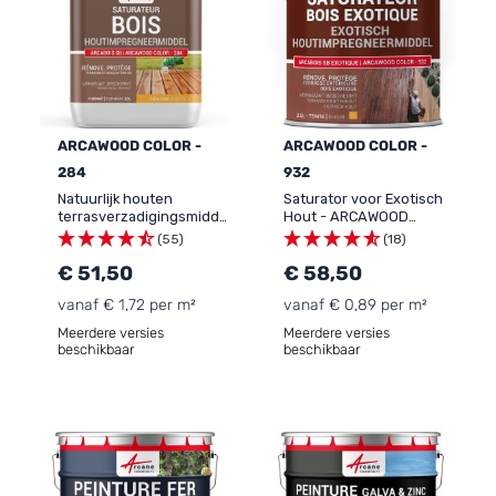
ARCAWOOD COLOR -
ARCAWOOD COLOR -
284
932
Natuurlijk houten
Saturator voor Exotisch
terrasverzadigingsmiddel:
Hout - ARCAWOOD
ARCAWOOD COLOR - 284
COLOR - 932
(55)
(18)
€ 51,50
€ 58,50
vanaf € 1,72 per m²
vanaf € 0,89 per m²
Meerdere versies
Meerdere versies
beschikbaar
beschikbaar