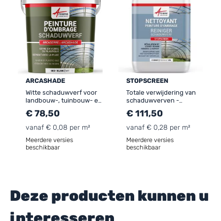
herfst.
ARCASHADE
STOPSCREEN
Witte schaduwverf voor
Totale verwijdering van
landbouw-, tuinbouw- en
schaduwverven -
industriële kassen -
STOPSCREEN
€ 78,50
€ 111,50
Hittewering & UV -
ARCASHADE
vanaf € 0,08 per m²
vanaf € 0,28 per m²
Meerdere versies
Meerdere versies
beschikbaar
beschikbaar
Deze producten kunnen u
interesseren