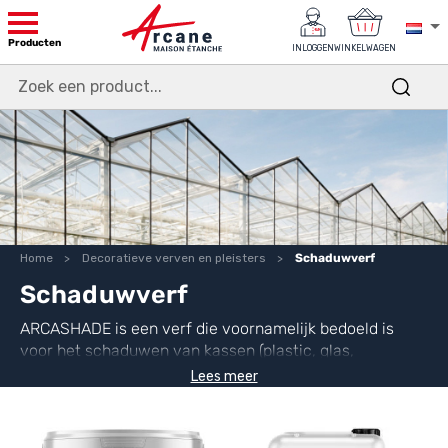
Producten
INLOGGEN
WINKELWAGEN
Home
Decoratieve verven en pleisters
Schaduwverf
Schaduwverf
ARCASHADE is een verf die voornamelijk bedoeld is
voor het schaduwen van kassen (plastic, glas,
polycarbonaat) en die dient om de beglazing
Lees meer
ondoorzichtig te maken.
Het wordt begin lente
aangebracht en verdwijnt geleidelijk als gevolg van de
zware regenval aan het eind van de zomer of begin