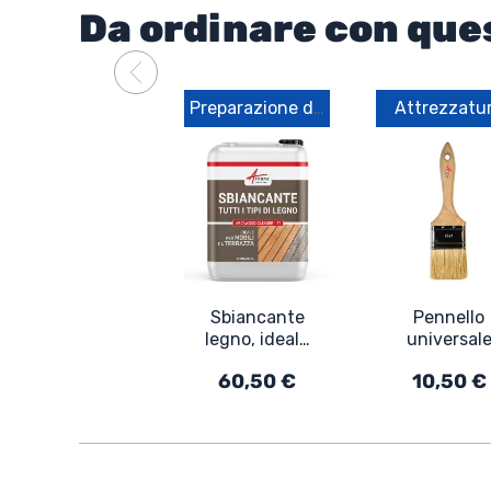
Da ordinare con que
Preparazione del supporto
Attrezzatu
Sbiancante
Pennello
legno, ideale
universal
per legno
per
60,50 €
10,50 €
esterno -
applicazio
ARCAWOOD
resina,
CLEANER
epossidica
vernice e
vernice