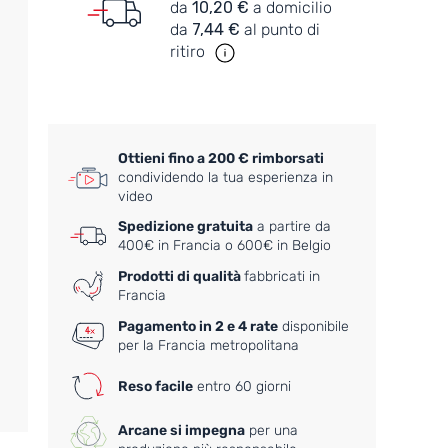
da
10,20 €
a domicilio
da
7,44 €
al punto di
ritiro
Ottieni fino a 200 € rimborsati
condividendo la tua esperienza in
video
Spedizione gratuita
a partire da
400€ in Francia o 600€ in Belgio
Prodotti di qualità
fabbricati in
Francia
Pagamento in 2 e 4 rate
disponibile
per la Francia metropolitana
Reso facile
entro 60 giorni
Arcane si impegna
per una