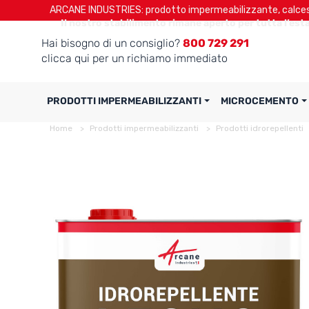
ARCANE INDUSTRIES: prodotto impermeabilizzante, calcest
Il nostro stabilimento rimane aperto per tutta l’esta
Hai bisogno di un consiglio?
800 729 291
clicca qui per un richiamo immediato
PRODOTTI IMPERMEABILIZZANTI
MICROCEMENTO
Home
Prodotti impermeabilizzanti
Prodotti idrorepellenti