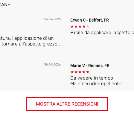
RCANE
26/05/2026
Erwan C
- Belfort, FR
★
★
★
★
★
Facile da applicare, aspetto d
tura, l'applicazione di un
 tornare all'aspetto grezzo.
e fosse bagnato ma non torna
gatura, con una leggera
18/04/2026
Marie V
- Rennes, FR
si prodotti sul mio tavolo
igliore per mantenere
★
★
★
★
★
Da vedere in tempo
Ma è ben idrorepellente
MOSTRA ALTRE RECENSIONI