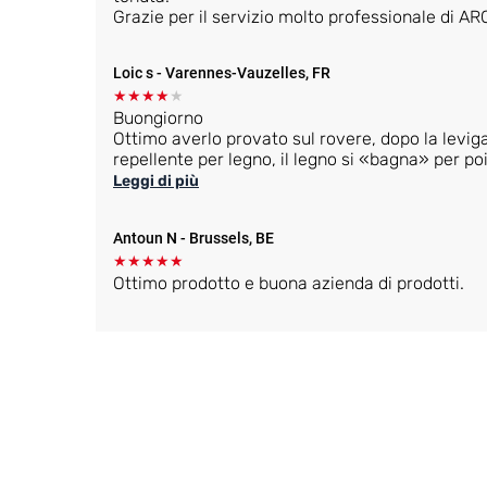
Grazie per il servizio molto professionale di A
Loic s
- Varennes-Vauzelles, FR
★
★
★
★
★
Buongiorno
Ottimo averlo provato sul rovere, dopo la leviga
repellente per legno, il legno si «bagna» per poi
Sul teak, invece, il legno si «arrossa» come s
Leggi di più
completamente all'aspetto grezzo dopo la levi
colorazione comunque.
Antoun N
- Brussels, BE
Nel complesso va bene, dopo aver provato diver
in teak, il legno idrorepellente ha la finitura m
★
★
★
★
★
«l'aspetto grezzo».
Ottimo prodotto e buona azienda di prodotti.