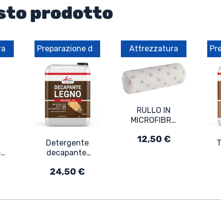
sto prodotto
ra
Preparazione del supporto
Attrezzatura
RULLO IN
MICROFIBRA
5mm - Rullo
12,50 €
in microfibra
Detergente
T
per primer e
e
decapante,
finitura
Sverniciante
24,50 €
ne
per vernici e
smalti su
,
legno