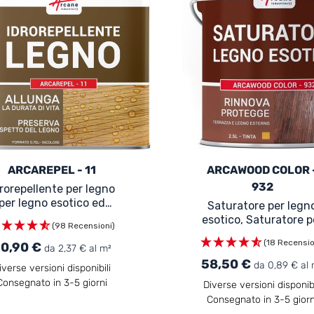
ARCAREPEL - 11
ARCAWOOD COLOR 
932
rorepellente per legno
per legno esotico ed
Saturatore per legn
terno: ARCAREPEL - 11
esotico, Saturatore p
(98 Recensioni)
legno da esterno
(18 Recensio
0,90 €
ARCAWOOD COLOR 
da 2,37 € al m²
932
58,50 €
da 0,89 € al 
iverse versioni disponibili
Consegnato in 3-5 giorni
Diverse versioni disponibi
Consegnato in 3-5 giorn