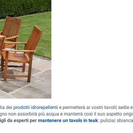
lia dei
prodotti idrorepellenti
e permetterà ai vostri tavoli| sedie e
legno non assorbirà più acqua e manterrà così il suo aspetto orig
igli da esperti per
mantenere un tavolo in teak
: pulizia| sbianc