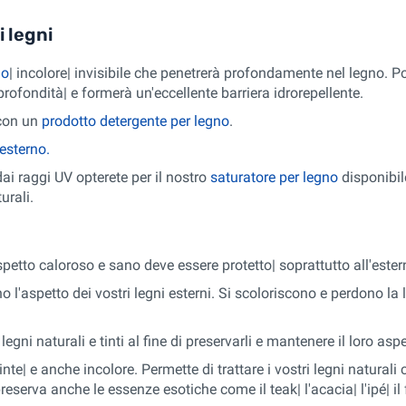
i legni
no
| incolore| invisibile che penetrerà profondamente nel legno. 
rofondità| e formerà un'eccellente barriera idrorepellente.
 con un
prodotto detergente per legno
.
esterno.
dai raggi UV opterete per il nostro
saturatore per legno
disponibil
urali.
aspetto caloroso e sano deve essere protetto| soprattutto all'ester
no l'aspetto dei vostri legni esterni. Si scoloriscono e perdono l
egni naturali e tinti al fine di preservarli e mantenere il loro asp
nte| e anche incolore. Permette di trattare i vostri legni naturali c
preserva anche le essenze esotiche come il teak| l'acacia| l'ipé| il