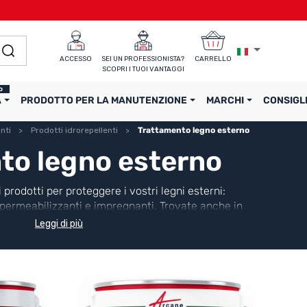
ACCESSO
SEI UN PROFESSIONISTA? 
CARRELLO
SCOPRI I TUOI VANTAGGI
o
A
PRODOTTO PER LA MANUTENZIONE
MARCHI
CONSIGL
nti
Prodotti idrorepellenti
Trattamento legno esterno
to legno esterno
prodotti per proteggere i vostri legni esterni:
impermeabilizzanti e impregnanti. Trovate anche in
nsigli di applicazione e le soluzioni adatte a ogni
Leggi di più