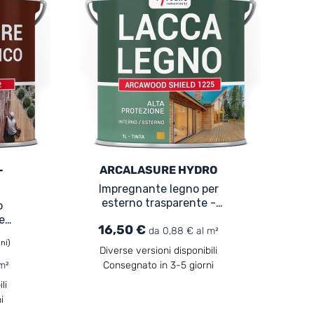
-
ARCALASURE HYDRO
Impregnante legno per
esterno trasparente -
o
ARCALASURE HYDRO
er
16,50 €
da 0,88 € al m²
ni)
-
Diverse versioni disponibili
m²
Consegnato in 3-5 giorni
li
i