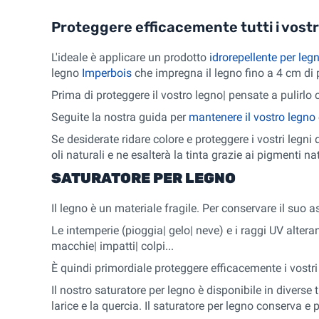
Proteggere efficacemente tutti i vostr
L'ideale è applicare un prodotto
idrorepellente per leg
legno
Imperbois
che impregna il legno fino a 4 cm di p
Prima di proteggere il vostro legno| pensate a pulirlo
Seguite la nostra guida per
mantenere il vostro legno 
Se desiderate ridare colore e proteggere i vostri legni 
oli naturali e ne esalterà la tinta grazie ai pigmenti nat
SATURATORE PER LEGNO
Il legno è un materiale fragile. Per conservare il suo 
Le intemperie (pioggia| gelo| neve) e i raggi UV altera
macchie| impatti| colpi...
È quindi primordiale proteggere efficacemente i vostri l
Il nostro saturatore per legno è disponibile in diverse ti
larice e la quercia. Il saturatore per legno conserva e 