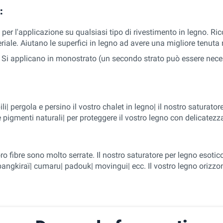
:
er l'applicazione su qualsiasi tipo di rivestimento in legno. Ricc
riale. Aiutano le superfici in legno ad avere una migliore tenuta
. Si applicano in monostrato (un secondo strato può essere neces
bili| pergola e persino il vostro chalet in legno| il nostro saturato
 pigmenti naturali| per proteggere il vostro legno con delicatezz
 le loro fibre sono molto serrate. Il nostro saturatore per legno 
bangkiraï| cumaru| padouk| movingui| ecc. Il vostro legno orizzon