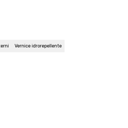
terni
Vernice idrorepellente