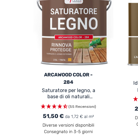
ARCAWOOD COLOR -
284
Id
Saturatore per legno, a
es
base di oli naturali
vegetali - ARCAWOOD
(55 Recensioni)
2
COLOR 284
51,50 €
da 1,72 € al m²
D
Diverse versioni disponibili
Consegnato in 3-5 giorni