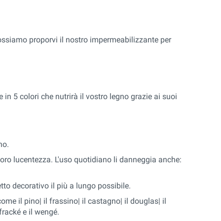
Possiamo proporvi il nostro impermeabilizzante per
e in 5 colori che nutrirà il vostro legno grazie ai suoi
no.
a loro lucentezza. L'uso quotidiano li danneggia anche:
etto decorativo il più a lungo possibile.
ome il pino| il frassino| il castagno| il douglas| il
 fracké e il wengé.