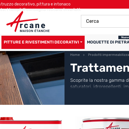
ruzzo decorativo, pittura e intonaco
te: i tempi di consegna restano invariati.
Nuov
PITTURE E RIVESTIMENTI DECORATIVI
MOQUETTE DI PIETR
Home
Prodotti impermeabilizza
Trattamen
Scoprite la nostra gamma di 
saturatori, idrorepellenti, 
fondo alla pagina i nostri co
esigenza.