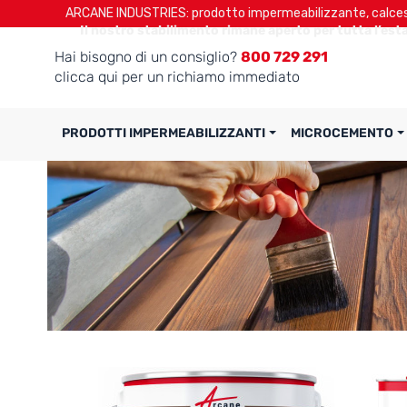
ARCANE INDUSTRIES: prodotto impermeabilizzante, calcest
Il nostro stabilimento rimane aperto per tutta l’esta
Hai bisogno di un consiglio?
800 729 291
clicca qui per un richiamo immediato
PRODOTTI IMPERMEABILIZZANTI
MICROCEMENTO