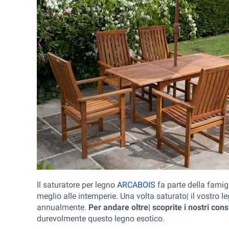
Il saturatore per legno
ARCABOIS
fa parte della famig
meglio alle intemperie. Una volta saturato| il vostro 
annualmente.
Per andare oltre| scoprite i nostri cons
durevolmente questo legno esotico.