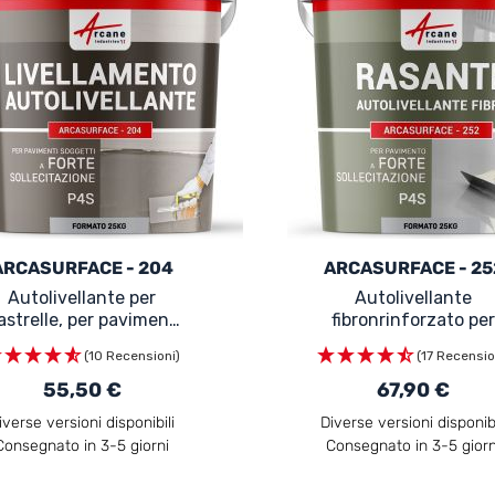
ARCASURFACE - 204
ARCASURFACE - 25
Autolivellante per
Autolivellante
astrelle, per pavimenti
fibronrinforzato per
esterni e interni
pavimento esterno 
(10 Recensioni)
(17 Recensio
interno - ARCASURF
- 252
55,50 €
67,90 €
iverse versioni disponibili
Diverse versioni disponibi
Consegnato in 3-5 giorni
Consegnato in 3-5 giorn