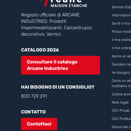
Servizio Exp
Negozio ufficiale di ARCANE
Informazion
INDUSTRIES: Prodotti
Dov'è il mio
impermeabilizzanti, Calcestruzzo
Posso modifi
decorativo, Vernici
Il mio ordi
Il mio ordin
CATALOGO 2026
Aprire un a
Consultare il catalogo
Desidero re
Arcane Industries
Ho bisogno d
Cerco un art
mettiamo in
HAI BISOGNO DI UN CONSIGLIO?
Codice prom
800 729 291
Note legali
CGV Privati
CONTATTO
CGV Profess
Contattaci
Elenco dei 