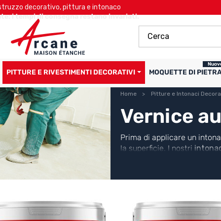
ruzzo decorativo, pittura e intonaco
te: i tempi di consegna restano invariati.
Nuov
PITTURE E RIVESTIMENTI DECORATIVI
MOQUETTE DI PIETR
Home
Pitture e Intonaci Decora
Vernice au
Prima di applicare un intona
la superficie. I nostri
intonac
formulati per una perfetta co
nostri prodotti di impermeab