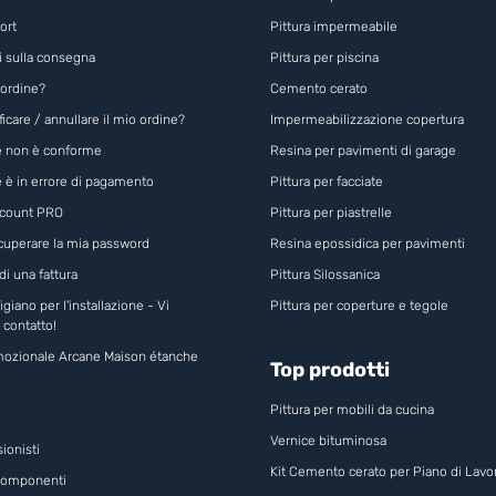
ort
Pittura impermeabile
i sulla consegna
Pittura per piscina
 ordine?
Cemento cerato
care / annullare il mio ordine?
Impermeabilizzazione copertura
ne non è conforme
Resina per pavimenti di garage
e è in errore di pagamento
Pittura per facciate
ccount PRO
Pittura per piastrelle
cuperare la mia password
Resina epossidica per pavimenti
i una fattura
Pittura Silossanica
igiano per l'installazione - Vi
Pittura per coperture e tegole
 contatto!
ozionale Arcane Maison étanche
Top prodotti
Pittura per mobili da cucina
Vernice bituminosa
ionisti
Kit Cemento cerato per Piano di Lavo
componenti