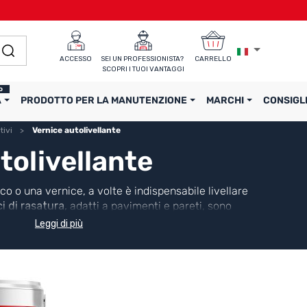
ACCESSO
SEI UN PROFESSIONISTA? 
CARRELLO
SCOPRI I TUOI VANTAGGI
o
A
PRODOTTO PER LA MANUTENZIONE
MARCHI
CONSIGL
tivi
Vernice autolivellante
tolivellante
co o una vernice, a volte è indispensabile livellare
i di rasatura,
adatti a pavimenti e pareti, sono
mpatibilità con i nostri rivestimenti decorativi e i
Leggi di più
ilizzazione.