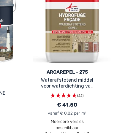
ARCAREPEL - 275
Waterafstotend middel
voor waterdichting van
gevels in steen, poreuze
NE
(22)
baksteen, pleister en
stucwerk: ARCAREPEL -
€ 41,50
275
vanaf € 0,82 per m²
Meerdere versies
beschikbaar