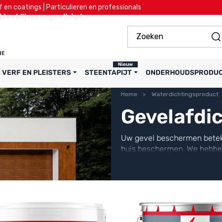
 en coatings | Particulieren en professionals
ijden blijven ongewijzigd.
Nieuw
 VERF EN PLEISTERS
STEENTAPIJT
ONDERHOUDSPRODU
Home
Waterdichtingsproduct
Gevelafdi
Uw gevel beschermen bete
huis beschermen. We hebb
ontwikkeld, maar ook prod
problematiek.