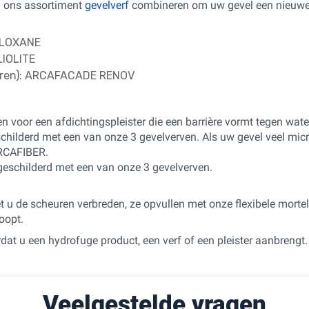
n ons assortiment
gevelverf
combineren om uw gevel een nieuwe uit
SILOXANE
IOLITE
uren): ARCAFACADE RENOV
n voor een afdichtingspleister die een barrière vormt tegen wateri
childerd met een van onze 3 gevelverven. Als uw gevel veel mi
ARCAFIBER.
 geschilderd met een van onze 3 gevelverven.
t u de scheuren verbreden, ze opvullen met onze flexibele mort
oopt.
rdat u een hydrofuge product, een verf of een pleister aanbrengt
Veelgestelde vragen