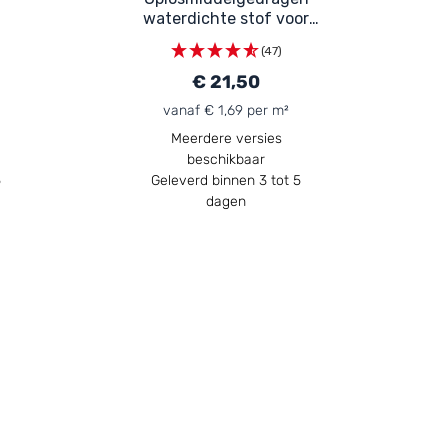
waterdichte stof voor
gevelmuur pleisterwerk
(47)
bakstenen en stucwerk:
en,
ARCAREPEL - 213
€ 21,50
n
vanaf € 1,69 per m²
Meerdere versies
beschikbaar
5
Geleverd binnen 3 tot 5
dagen