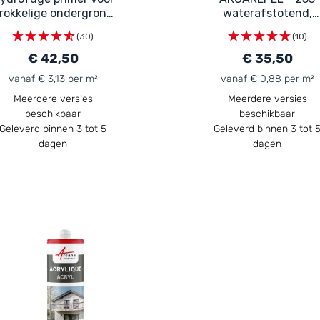
rokkelige ondergrond
waterafstotend,
tegen stof: Arcafix
olieafstotend,
(30)
(10)
waterdicht en
vlekwerend voor mur
€ 42,50
€ 35,50
terrassen, daken e
vanaf € 3,13 per m²
vanaf € 0,88 per m²
gevels
Meerdere versies
Meerdere versies
beschikbaar
beschikbaar
Geleverd binnen 3 tot 5
Geleverd binnen 3 tot 
dagen
dagen