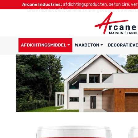
Arcane Industries:
afdichtingsproducten, beton ciré, verf
Onze fabriek blijft de hele zomer geopend: de levert
AFDICHTINGSMIDDEL
WAXBETON
DECORATIEVE