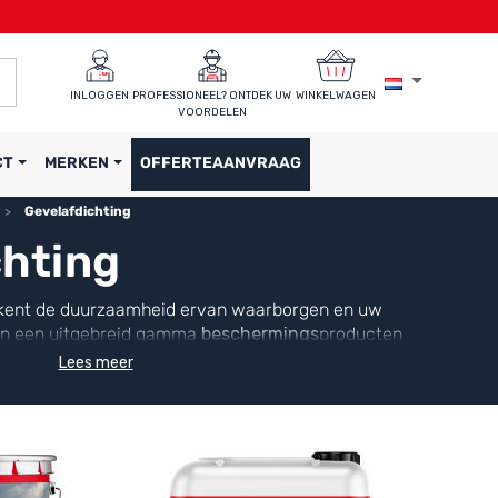
INLOGGEN
PROFESSIONEEL? ONTDEK UW 
WINKELWAGEN
VOORDELEN
CT
MERKEN
OFFERTEAANVRAAG
Gevelafdichting
chting
kent de duurzaamheid ervan waarborgen en uw
en een uitgebreid gamma
beschermings
producten
ucten voor
waterdichtheid
op maat van uw
Lees meer