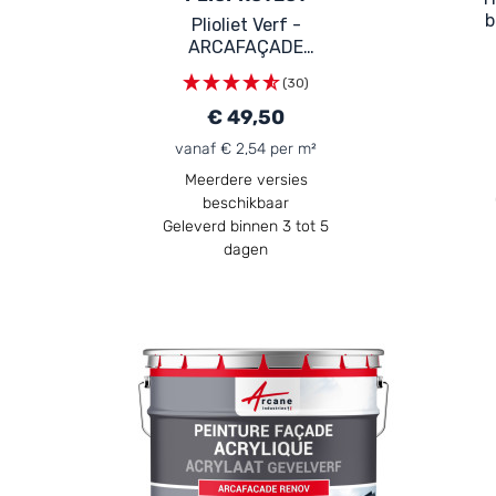
b
Plioliet Verf -
ARCAFAÇADE
PLIOPROTECT
(30)
€ 49,50
vanaf € 2,54 per m²
Meerdere versies
beschikbaar
Geleverd binnen 3 tot 5
dagen