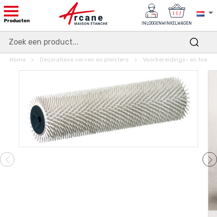
Producten
INLOGGEN
WINKELWAGEN
Home
Decoratieve verven en pleisters
Voorbereidings- en toepas