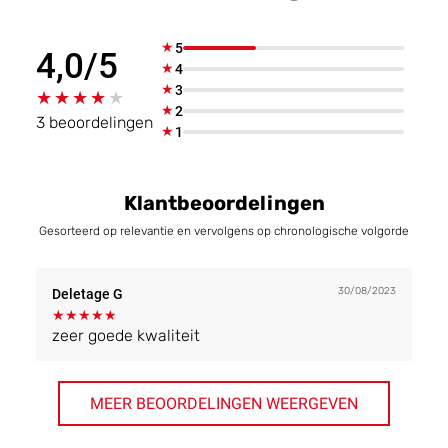
★
5
4,0/5
★
4
★
3
★★★★★
★★★★★
★
2
3 beoordelingen
★
1
Klantbeoordelingen
Gesorteerd op relevantie en vervolgens op chronologische volgorde
30/08/2023
Deletage G
★
★
★
★
★
zeer goede kwaliteit
MEER BEOORDELINGEN WEERGEVEN