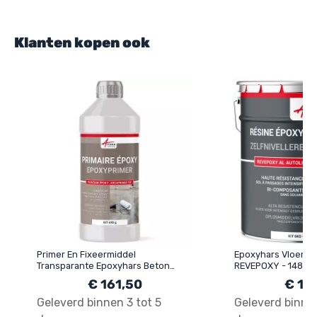
Klanten kopen ook
Primer En Fixeermiddel
Epoxyhars Vloer, ze
Transparante Epoxyhars Beton
REVEPOXY - 148
Steen Hout - ARCAPRIMER 101
€ 161,50
€ 15
Geleverd binnen 3 tot 5
Geleverd binnen