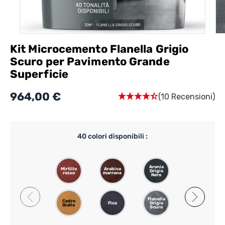
Kit Microcemento Flanella Grigio
Scuro per Pavimento Grande
Superficie
964,00 €
(10 Recensioni)
40
colori disponibili :
Aronia
Mirtillo
Arabica
Passiflora
Grigio
rosso
marrone
Chiaro
Nero
Flanella
Gazzella
Cedro
Fico
Grigio
Grigio
Giallo
Scuro
Rosa