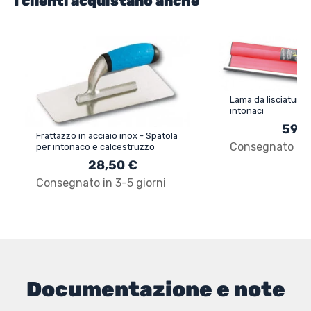
I clienti acquistano anche
Lama da lisciatura
intonaci
59,9
Frattazzo in acciaio inox - Spatola
Consegnato in 3
per intonaco e calcestruzzo
28,50 €
Consegnato in 3-5 giorni
Documentazione e note