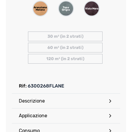
Arancione
Topo
Nankin
Viola Mora
Melone
Grigio
Giallo
30 m² (in 2 strati)
60 m² (in 2 strati)
120 m² (in 2 strati)
Rif:
6300268FLANE
Descrizione
Applicazione
Consumo