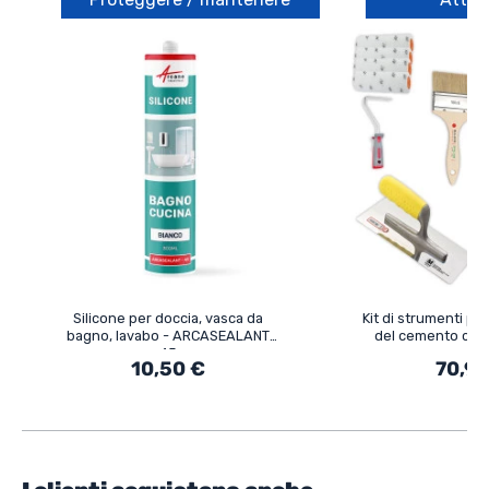
Silicone per doccia, vasca da
Kit di strumenti per
bagno, lavabo - ARCASEALANT
del cemento cera
45
superfi
10,50 €
70,90