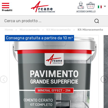
Prodotti
ACCESSO
CARRELLO
Home
Microcemento
Kit Microcemento
Kit Microcemento Fla
Consegna gratuita a partire da 10 m²