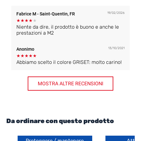
19/02/2026
Fabrice M
- Saint-Quentin, FR
★
★
★
★
★
Niente da dire, il prodotto è buono e anche le
prestazioni a M2
13/10/2021
Anonimo
★
★
★
★
★
Abbiamo scelto il colore GRISET: molto carino!
MOSTRA ALTRE RECENSIONI
Da ordinare con questo prodotto
Proteggere / mantenere
Attre