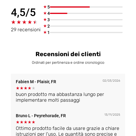
★
5
4,5/5
★
4
★
3
★★★★★
★★★★★
★
2
29 recensioni
★
1
Recensioni dei clienti
Ordinati per pertinenza e ordine cronologico
02/03/2026
Fabien M
- Plaisir, FR
★
★
★
★
★
buon prodotto ma abbastanza lungo per
implementare molti passaggi
13/11/2025
Bruno L
- Peyrehorade, FR
★
★
★
★
★
Ottimo prodotto facile da usare grazie a chiare
istruzioni per l'uso. Le quantità sono precise e