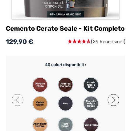
Cemento Cerato Scale - Kit Completo
129,90 €
(29 Recensioni)
40
colori disponibili :
Aronia
Mirtillo
Arabica
Passiflora
Grigio
rosso
marrone
Chiaro
Nero
Flanella
Gazzella
Cedro
Fico
Grigio
Grigio
Giallo
Scuro
Rosa
Arancione
Topo
Nankin
Viola Mora
Melone
Grigio
Giallo