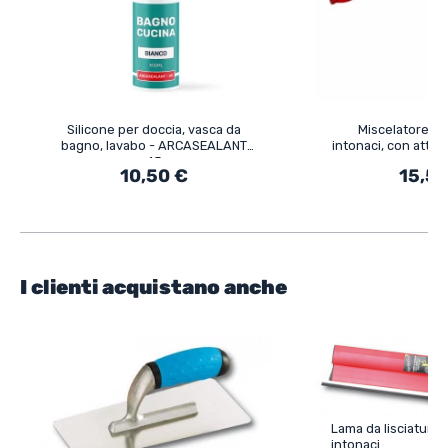
Silicone per doccia, vasca da
Miscelatore per
bagno, lavabo - ARCASEALANT
intonaci, con atta
45
10,50 €
15,50
I clienti acquistano anche
Lama da lisciatura
intonaci