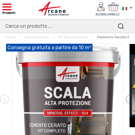
Prodotti
ACCESSO
CARRELLO
Home
Microcemento
Kit Microcemento
Cemento Cerato Scal
Consegna gratuita a partire da 10 m²