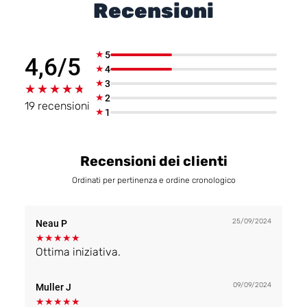
Recensioni
★
5
4,6/5
★
4
★
3
★★★★★
★★★★★
★
2
19 recensioni
★
1
Recensioni dei clienti
Ordinati per pertinenza e ordine cronologico
25/09/2024
Neau P
★
★
★
★
★
Ottima iniziativa.
09/09/2024
Muller J
★
★
★
★
★