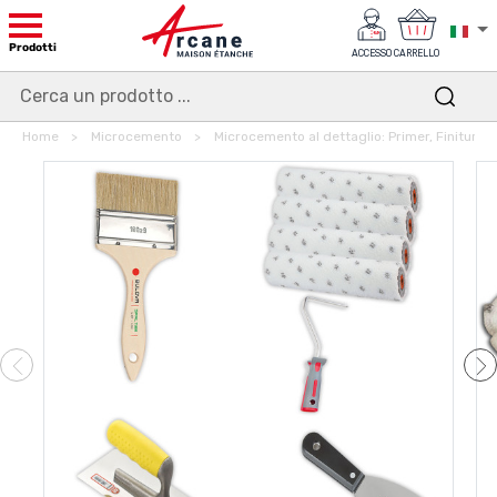
Prodotti
ACCESSO
CARRELLO
Home
Microcemento
Microcemento al dettaglio: Primer, Finitura, U