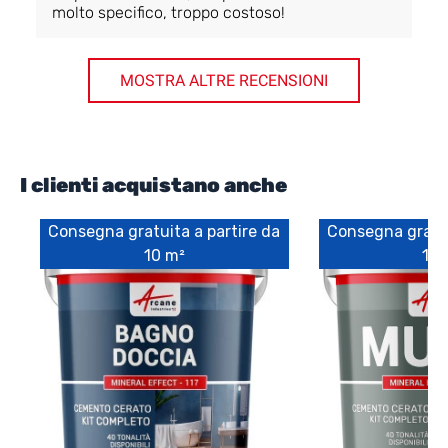
molto specifico, troppo costoso!
MOSTRA ALTRE RECENSIONI
I clienti acquistano anche
Consegna gratuita a partire da
Consegna gratui
10 m²
10 