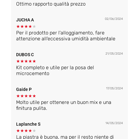
Ottimo rapporto qualità prezzo
02/06/2024
JUCHA A
★
★
★
★
★
Per il prodotto per l'alloggiamento, fare
attenzione all'eccessiva umidità ambientale
21/05/2024
DUBOS C
★
★
★
★
★
Kit completo e utile per la posa del
microcemento
17/05/2024
Gaide P
★
★
★
★
★
Molto utile per ottenere un buon mix e una
finitura pulita.
14/05/2024
Laplanche S
★
★
★
★
★
La piastra è buona, ma per il resto niente di