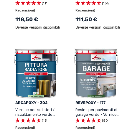
epossidica per pavimenti
vasca e del lavandino,
(111
(155
piastrellati - Arcapoxy
Smalto per
Recensioni)
Recensioni)
pavimenti piastrellati
ristrutturazione bagno
verde - ARCAPOXY - 262
118,50 €
111,50 €
Diverse versioni disponibili
Diverse versioni disponibili
ARCAPOXY - 302
REVEPOXY - 177
Vernice per radiatori /
Resina per pavimenti di
riscaldamento verde:
garage verde - Vernice
ARCAPOXY - 302
epossidica per pavimenti:
(15
(50
REVEPOXY - 177
Recensioni)
Recensioni)