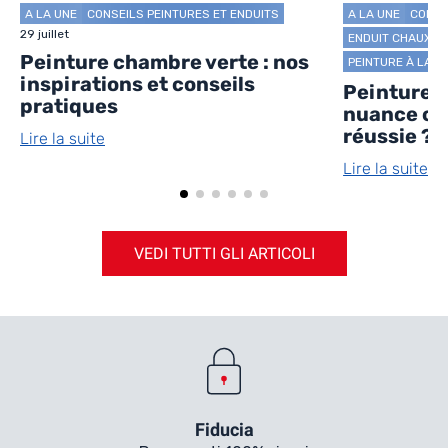
A LA UNE
CONSEILS PEINTURES ET ENDUITS
A LA UNE
CONSE
29 juillet
ENDUIT CHAUX
Peinture chambre verte : nos
PEINTURE À LA 
inspirations et conseils
Peinture s
pratiques
nuance ch
réussie ?
Lire la suite
Lire la suite
VEDI TUTTI GLI ARTICOLI
Fiducia