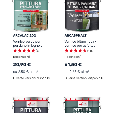
ARCALAC 202
ARCASPHALT
Vernice verde per
Vernice bituminosa -
persiane in legno:
vernice per asfalto
ARCALAC 202
verde: Resina per
(3
(115
pavimenti per asfalto,
Recensioni)
Recensioni)
asfalto, conglomerato -
ARCASPHALT
20,90 €
61,50 €
da 2,50 € al m²
da 2,65 € al m²
Diverse versioni disponibili
Diverse versioni disponibili