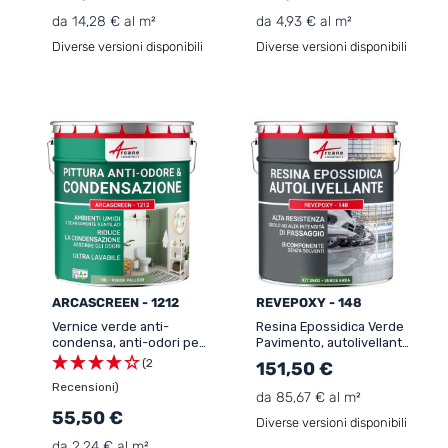
da 14,28 € al m²
da 4,93 € al m²
Diverse versioni disponibili
Diverse versioni disponibili
ARCASCREEN - 1212
REVEPOXY - 148
Vernice verde anti-
Resina Epossidica Verde
condensa, anti-odori per
Pavimento, autolivellante
ambienti umidi:
- REVEPOXY - 148
(2
151,50 €
ARCASCREEN - 1212
Recensioni)
da 85,67 € al m²
55,50 €
Diverse versioni disponibili
da 2,24 € al m²