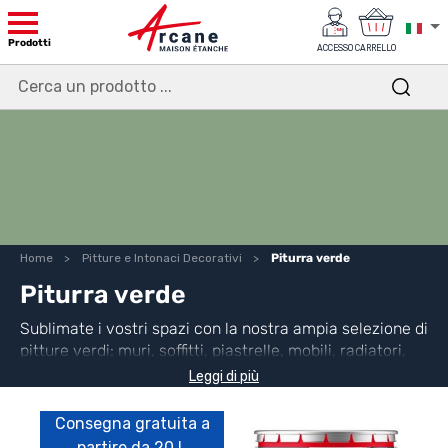
Prodotti
ACCESSO
CARRELLO
Home
Pitture e Intonaci Decorativi
Piturra verde
Piturra verde
Sublimate i vostri spazi con la nostra ampia selezione di
pitture verdi: muri, soffitti, piastrelle, mobili, radiatori,
pavimenti, esterni. Una scelta di tonalità di tendenza
Leggi di più
(verde oliva, verde reseda, turchese pastello...) per
finiture estetiche e durature. Pitture tecniche e
Consegna gratuita a
decorative, adatte a tutti i vostri progetti.
partire da 20 L