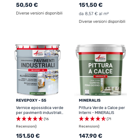
50,50 €
151,50 €
Diverse versioni disponibili
da 8,57 € al m²
Diverse versioni disponibili
REVEPOXY - 55
MINERALIS
Vernice epossidica verde
Pittura Verde a Calce per
per pavimenti industriali
Interni - MINERALIS
e parcheggi - REVEPOXY
(16
(71
- 55
Recensioni)
Recensioni)
151,50 €
147,90 €