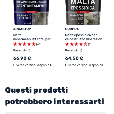
ARCASTOP
DURPOX
Malta
Malta epossidica per
impermeabilizzante, per
calcestruzzo Riparazione
sigillatura delle perdite
di buche, avvallamenti -
(47
(2
d'acqua - ARCASTOP
DURPOX
Recensioni)
Recensioni)
66,90 €
64,50 €
Diverse versioni disponibili
Diverse versioni disponibili
Questi prodotti
potrebbero interessarti