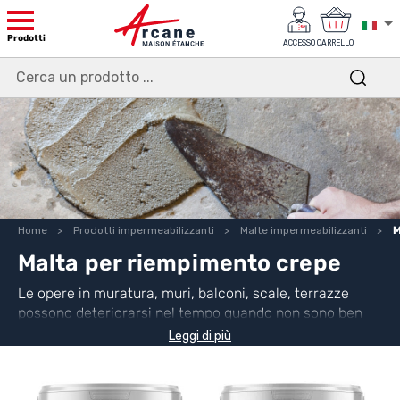
Prodotti
ACCESSO
CARRELLO
Home
Prodotti impermeabilizzanti
Malte impermeabilizzanti
M
Malta per riempimento crepe
Le opere in muratura, muri, balconi, scale, terrazze
possono deteriorarsi nel tempo quando non sono ben
protette. Prima di applicare un
intonaco
Leggi di più
impermeabilizzante
o una
guaina liquida
impermeabilizzante
, occorre innanzitutto
riparare
l'opera con il prodotto adatto.