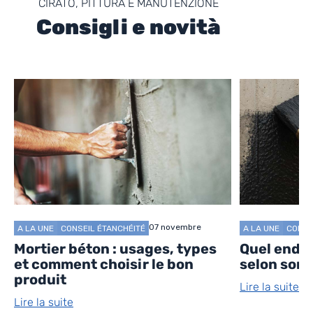
CIRATO, PITTURA E MANUTENZIONE
Consigli e novità
07 novembre
A LA UNE
CONSEIL ÉTANCHÉITÉ
A LA UNE
CONSE
Mortier béton : usages, types
Quel endui
et comment choisir le bon
selon son 
produit
Lire la suite
Lire la suite