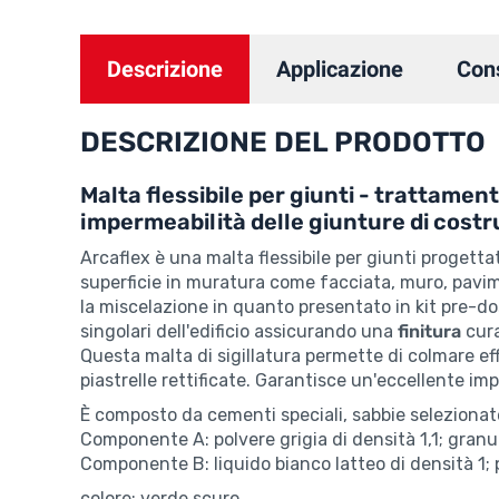
Descrizione
Applicazione
Con
DESCRIZIONE DEL PRODOTTO
Malta flessibile per giunti - trattament
impermeabilità delle giunture di cost
Arcaflex è una malta flessibile per giunti progetta
superficie in muratura come facciata, muro, pavime
la miscelazione in quanto presentato in kit pre-d
singolari dell'edificio assicurando una
finitura
cura
Questa malta di sigillatura permette di colmare effic
piastrelle rettificate. Garantisce un'eccellente i
È composto da cementi speciali, sabbie selezionate,
Componente A: polvere grigia di densità 1,1; gran
Componente B: liquido bianco latteo di densità 1; 
colore: verde scuro