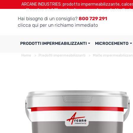
ARCANE INDUSTRIES: prodotto impermeabilizzante, calcest
Il nostro stabilimento rimane aperto per tutta l’esta
Hai bisogno di un consiglio?
800 729 291
clicca qui per un richiamo immediato
PRODOTTI IMPERMEABILIZZANTI
MICROCEMENTO
Home
Prodotti impermeabilizzanti
Malte impermeabilizzan