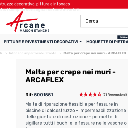
ruzzo decorativo, pittura e intonaco
te: i tempi di consegna restano invariati.
Nuov
PITTURE E RIVESTIMENTI DECORATIVI
MOQUETTE DI PIETR
ti
Intonaco impermeabilizzante
Malta per crepe nei muri - ARCAFLEX
Malta per crepe nei muri -
ARCAFLEX
Rif:
5001551
(71 Recensioni)
Malta di riparazione flessibile per fessure in
piscine di calcestruzzo - impermeabilizzazione
delle giunture di costruzione - permette di
sigillare tutti i buchi e le fessure nelle vasche o