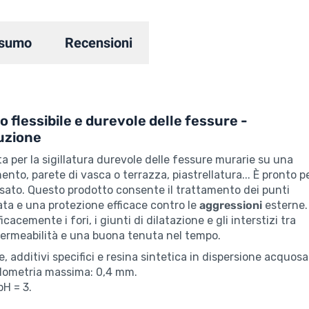
sumo
Recensioni
o flessibile e durevole delle fessure -
ruzione
ta per la sigillatura durevole delle fessure murarie su una
nto, parete di vasca o terrazza, piastrellatura... È pronto p
osato. Questo prodotto consente il trattamento dei punti
ta e una protezione efficace contro le
aggressioni
esterne.
acemente i fori, i giunti di dilatazione e gli interstizi tra
mpermeabilità e una buona tenuta nel tempo.
 additivi specifici e resina sintetica in dispersione acquosa
ulometria massima: 0,4 mm.
pH = 3.