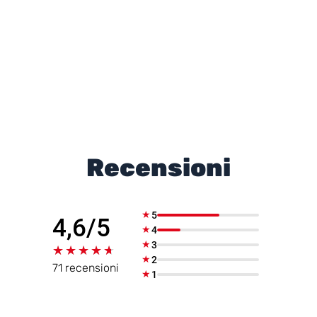
Recensioni
★
5
4,6/5
★
4
★
3
★★★★★
★★★★★
★
2
71 recensioni
★
1