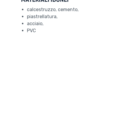
MATERIALI IDONEI
calcestruzzo, cemento,
piastrellatura,
acciaio,
PVC