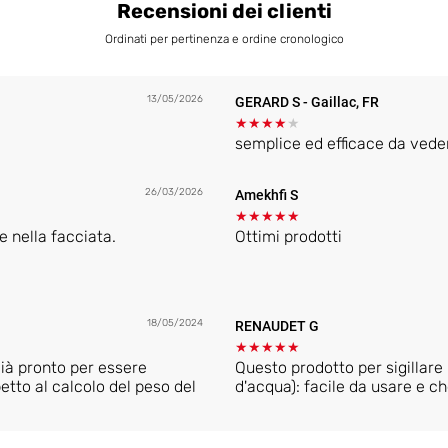
Recensioni dei clienti
Ordinati per pertinenza e ordine cronologico
13/05/2026
GERARD S
- Gaillac, FR
★
★
★
★
★
semplice ed efficace da vede
26/03/2026
Amekhfi S
★
★
★
★
★
e nella facciata.
Ottimi prodotti
18/05/2024
RENAUDET G
★
★
★
★
★
ià pronto per essere
Questo prodotto per sigillare
etto al calcolo del peso del
d'acqua): facile da usare e ch