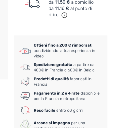
da
11,50 €
a domicilio
da
11,16 €
al punto di
ritiro
Ottieni fino a 200 € rimborsati
condividendo la tua esperienza in
video
Spedizione gratuita
a partire da
400€ in Francia o 600€ in Belgio
Prodotti di qualità
fabbricati in
Francia
Pagamento in 2 e 4 rate
disponibile
per la Francia metropolitana
Reso facile
entro 60 giorni
Arcane si impegna
per una