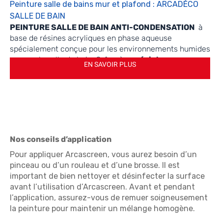
Peinture salle de bains mur et plafond : ARCADÉCO
SALLE DE BAIN
PEINTURE SALLE DE BAIN ANTI-CONDENSATION
à
base de résines acryliques en phase aqueuse
spécialement conçue pour les environnements humides
comme la salle de bain. Grâce à sa
résistance
accrue,
EN SAVOIR PLUS
elle crée une barrière efficace contre la condensation,
empêchant ainsi la formation de moisissures et de
taches disgracieuses sur les murs et le plafond.
Emissions dans l'air intérieur : A+
Expertise technique : produit certifié par un
laboratoire agréé et indépendant.
Nos conseils d’application
Pour appliquer Arcascreen, vous aurez besoin d’un
pinceau ou d’un rouleau et d’une brosse. Il est
important de bien nettoyer et désinfecter la surface
avant l’utilisation d’Arcascreen. Avant et pendant
l’application, assurez-vous de remuer soigneusement
la peinture pour maintenir un mélange homogène.