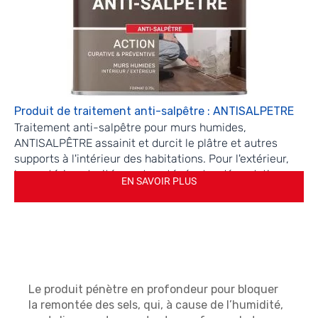
Produit de traitement anti-salpêtre : ANTISALPETRE
Traitement anti-salpêtre pour murs humides,
ANTISALPÊTRE assainit et durcit le plâtre et autres
supports à l'intérieur des habitations. Pour l'extérieur,
les matériaux traités sont protégés des dégradations
EN SAVOIR PLUS
liées aux intempéries et au gel (effritements, cassures,
dépôts verts et moisissures) et des apparitions du
salpêtre.
Le produit pénètre en profondeur pour bloquer
la remontée des sels, qui, à cause de l’humidité,