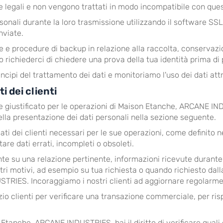
 e legali e non vengono trattati in modo incompatibile con quest
sonali durante la loro trasmissione utilizzando il software S
nviate.
e e procedure di backup in relazione alla raccolta, conservaz
o richiederci di chiedere una prova della tua identità prima di
cipi del trattamento dei dati e monitoriamo l'uso dei dati att
i dei clienti
ere giustificato per le operazioni di Maison Etanche, ARCAN
della presentazione dei dati personali nella sezione seguente.
 dei clienti necessari per le sue operazioni, come definito nel
ttare dati errati, incompleti o obsoleti.
te su una relazione pertinente, informazioni ricevute durante l'u
tri motivi, ad esempio su tua richiesta o quando richiesto dal
TRIES. Incoraggiamo i nostri clienti ad aggiornare regolarment
zio clienti per verificare una transazione commerciale, per ris
 Etanche, ARCANE INDUSTRIES, hai il diritto di verificare quali 