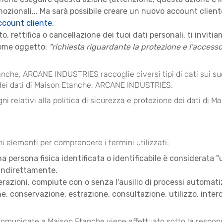
romozionali... Ma sarà possibile creare un nuovo account client
ccount cliente
.
o, rettifica o cancellazione dei tuoi dati personali, ti inviti
come oggetto:
"richiesta riguardante la protezione e l'accesso 
nche, ARCANE INDUSTRIES raccoglie diversi tipi di dati sui suoi
ne dei dati di Maison Etanche, ARCANE INDUSTRIES.
gni relativi alla politica di sicurezza e protezione dei dati d
i elementi per comprendere i termini utilizzati:
na persona fisica identificata o identificabile è considerata 
 indirettamente.
azioni, compiute con o senza l'ausilio di processi automatizz
one, conservazione, estrazione, consultazione, utilizzo, int
 comunicate a Maison Etanche viene effettuato sotto la respon