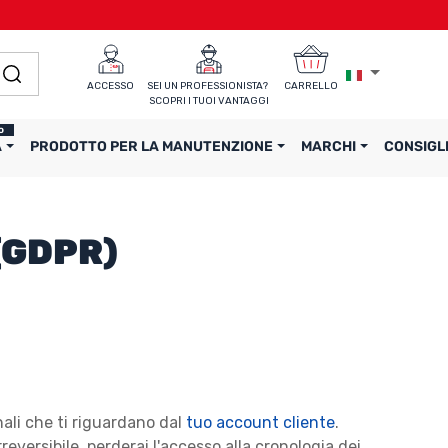
ACCESSO
SEI UN PROFESSIONISTA? 
CARRELLO
SCOPRI I TUOI VANTAGGI
o
A
PRODOTTO PER LA MANUTENZIONE
MARCHI
CONSIGL
 (GDPR)
ali che ti riguardano dal
tuo account cliente
.
eversibile, perderai l'accesso alla cronologia dei