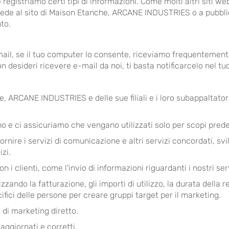
registriamo certi tipi di informazioni. Come molti altri siti web
cede al sito di Maison Etanche, ARCANE INDUSTRIES o a pubblicità
to.
 e-mail, se il tuo computer lo consente, riceviamo frequenteme
esideri ricevere e-mail da noi, ti basta notificarcelo nel tu
e, ARCANE INDUSTRIES e delle sue filiali e i loro subappaltator
o e ci assicuriamo che vengano utilizzati solo per scopi predef
rnire i servizi di comunicazione e altri servizi concordati, svilu
izi.
 i clienti, come l'invio di informazioni riguardanti i nostri ser
ilizzando la fatturazione, gli importi di utilizzo, la durata della 
ecifici delle persone per creare gruppi target per il marketing.
i di marketing diretto.
 aggiornati e corretti.