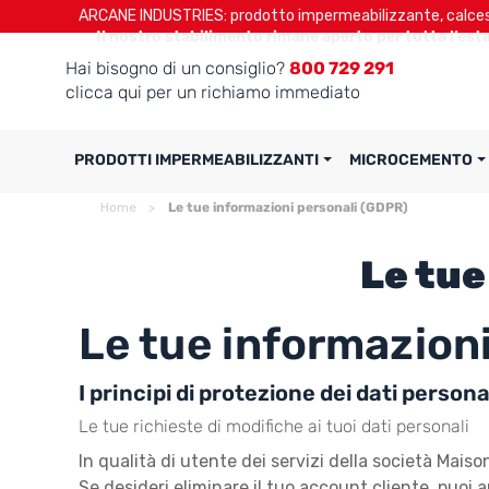
ARCANE INDUSTRIES: prodotto impermeabilizzante, calcest
Il nostro stabilimento rimane aperto per tutta l’esta
Hai bisogno di un consiglio?
800 729 291
clicca qui per un richiamo immediato
PRODOTTI IMPERMEABILIZZANTI
MICROCEMENTO
Home
Le tue informazioni personali (GDPR)
Le tue
Le tue informazioni
I principi di protezione dei dati pers
Le tue richieste di modifiche ai tuoi dati personali
In qualità di utente dei servizi della società Mai
Se desideri eliminare il tuo account cliente, puoi 