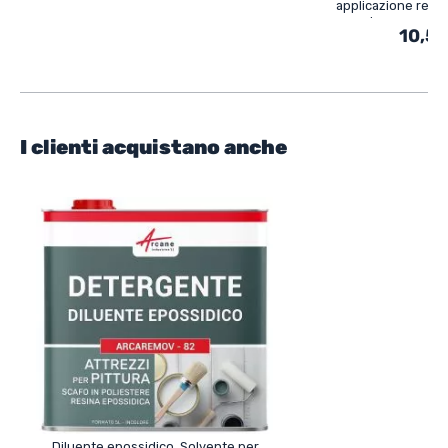
applicazione resin
vernice e vernic
10,50
I clienti acquistano anche
Diluente epossidico, Solvente per