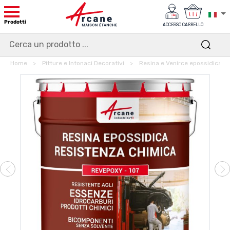
Prodotti
ACCESSO
CARRELLO
Home
Pitture e Intonaci Decorativi
Resina e Venirce epossidica