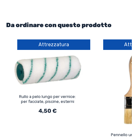
Da ordinare con questo prodotto
Attrezzatura
Attre
Rullo a pelo lungo per vernice:
per facciate, piscine, esterni
4,50 €
Pennello univ