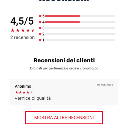
★
5
4,5/5
★
4
★
3
★★★★★
★★★★★
★
2
2 recensioni
★
1
Recensioni dei clienti
Ordinati per pertinenza e ordine cronologico
02/01/2022
Anonimo
★
★
★
★
★
vernice di qualità
MOSTRA ALTRE RECENSIONI