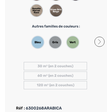
Rosetto
Vison Gris
Marron
Beige
Rose
Autres familles de couleurs :
Bleu
Gris
Vert
Orange
Rose
30 m² (en 2 couches)
60 m² (en 2 couches)
120 m² (en 2 couches)
Réf :
6300268ARABICA