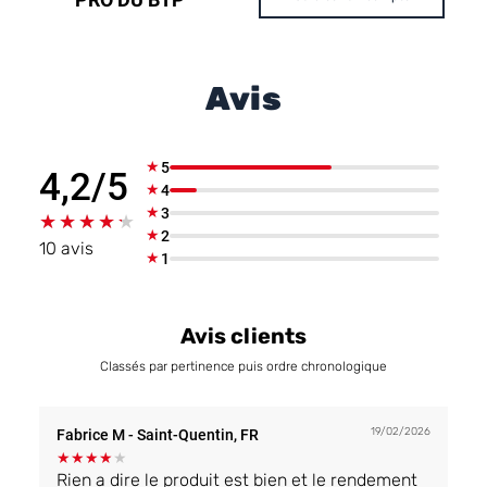
Avis
★
5
4,2/5
★
4
★
3
★★★★★
★★★★★
★
2
10 avis
★
1
Avis clients
Classés par pertinence puis ordre chronologique
19/02/2026
Fabrice M
- Saint-Quentin, FR
★
★
★
★
★
Rien a dire le produit est bien et le rendement