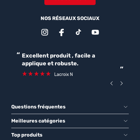
NOS RÉSEAUX SOCIAUX
“
“
Excellent produit , facile a
Parfait pour une bonne
applique et robuste.
ét
”
ca
Lacroix N
Questions fréquentes
Meilleures catégories
Top produits