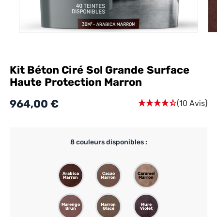
Kit Béton Ciré Sol Grande Surface
Haute Protection Marron
964,00 €
(10 Avis)
8
couleurs disponibles :
Arabica
Cacao
Caramel
Marron
Marron
Marron
Marengo
Marron
Mure
Brun
Glacé
Violet