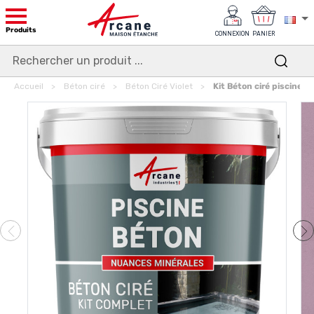
Produits
CONNEXION
PANIER
Accueil
Béton ciré
Béton Ciré Violet
Kit Béton ciré piscine b