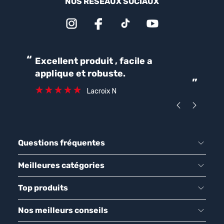
NOS RÉSEAUX SOCIAUX
“
“
Excellent produit , facile a
Parfait pour une bonne
applique et robuste.
ét
”
ca
Lacroix N
Questions fréquentes
Meilleures catégories
Top produits
Nos meilleurs conseils