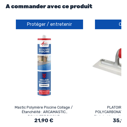
A commander avec ce produit
Protéger / entretenir
Out
Mastic Polymère Piscine Collage /
PLATOIR LI
Étanchéité : ARCAMASTIC
POLYCARBONATE (
POLYMERE PISCINE
Platoir décoration
21,90 €
35,90
lissage béton ciré
teintes cl