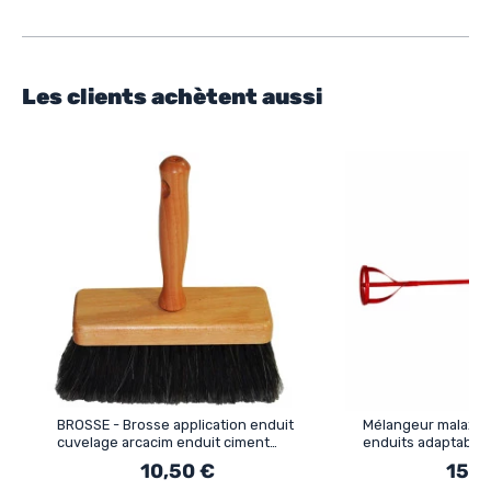
Les clients achètent aussi
BROSSE - Brosse application enduit
Mélangeur malaxeu
cuvelage arcacim enduit ciment
enduits adaptable
etancheite piscine cave
mélange homogèn
10,50 €
15,5