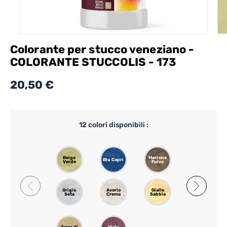
Colorante per stucco veneziano -
COLORANTE STUCCOLIS - 173
20,50 €
12
colori disponibili :
Beige
Marrone
Caffè
Blu Capri
Verde
Fulvo
Crema
Grigio
Avorio
Giallo
Arancione
Seta
Crema
Sabbia
Sanguigno