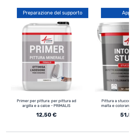
Preparazione del supporto
Appli
Primer per pittura: per pittura ad
Pittura a stucco 
argilla e a calce - PRIMALIS
malta e colorante
172
12,50 €
51,50