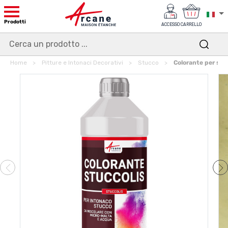
Prodotti
ACCESSO
CARRELLO
Home
Pitture e Intonaci Decorativi
Stucco
Colorante per st