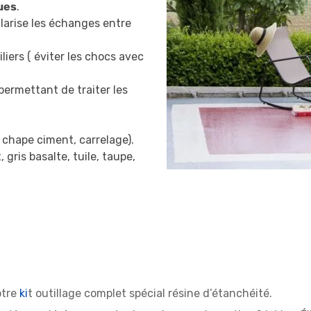
ues
.
gularise les échanges entre
iliers ( éviter les chocs avec
permettant de traiter les
, chape ciment, carrelage).
, gris basalte, tuile, taupe,
otre
ki
t outillage complet spécial résine d’étanchéité.