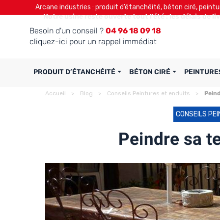
Arcane industries : produit d’étanchéité, béton ciré, peintu
Notre usine reste ouverte tout l’été : les délais de l
Besoin d'un conseil ?
04 96 18 09 18
cliquez-ici pour un rappel immédiat
PRODUIT D’ÉTANCHÉITÉ
BÉTON CIRÉ
PEINTURE
Accueil
Blog
Conseils Peintures et enduits
Peind
CONSEILS PEI
Peindre sa te