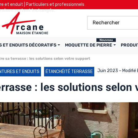
re et enduit | Particuliers et professionnels
ivraison restent inchangés.
Nouveau
S ET ENDUITS DÉCORATIFS
MOQUETTE DE PIERRE
PRODUI
re sa terrasse : les solutions selon votre support
Juin 2023 – Modifié 
NTURES ET ENDUITS
ÉTANCHÉITÉ TERRASSE
rrasse : les solutions selon